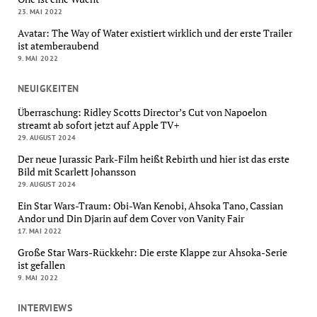
23. MAI 2022
Avatar: The Way of Water existiert wirklich und der erste Trailer
ist atemberaubend
9. MAI 2022
NEUIGKEITEN
Überraschung: Ridley Scotts Director’s Cut von Napoelon
streamt ab sofort jetzt auf Apple TV+
29. AUGUST 2024
Der neue Jurassic Park-Film heißt Rebirth und hier ist das erste
Bild mit Scarlett Johansson
29. AUGUST 2024
Ein Star Wars-Traum: Obi-Wan Kenobi, Ahsoka Tano, Cassian
Andor und Din Djarin auf dem Cover von Vanity Fair
17. MAI 2022
Große Star Wars-Rückkehr: Die erste Klappe zur Ahsoka-Serie
ist gefallen
9. MAI 2022
INTERVIEWS