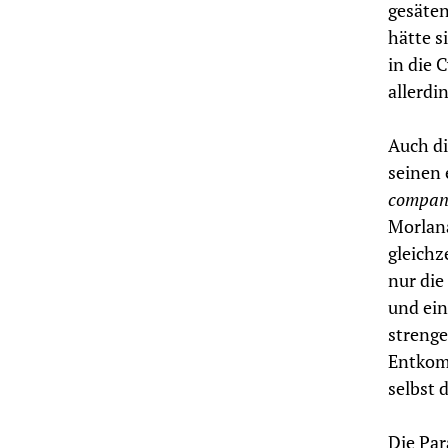
gesäten
hätte s
in die 
allerdi
Auch di
seinen 
compan
Morlana
gleichz
nur die
und ein
strenge
Entkomm
selbst 
Die Par