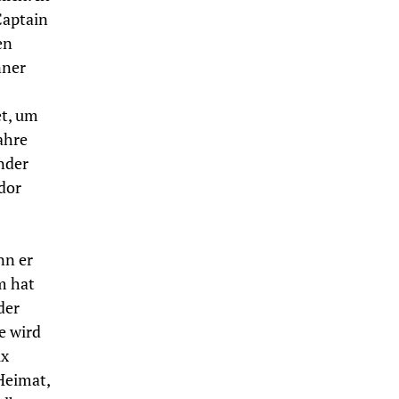
Captain
en
nner
et, um
ahre
nder
dor
nn er
m hat
der
e wird
ix
Heimat,