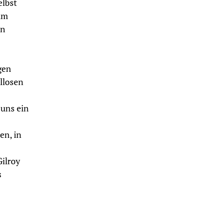
elbst
um
en
gen
llosen
 uns ein
en, in
ilroy
s