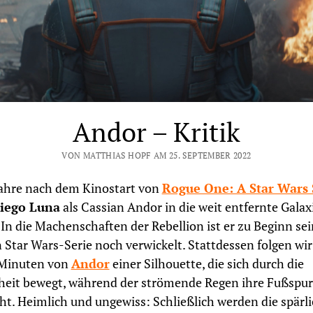
Andor – Kritik
VON MATTHIAS HOPF AM 25. SEPTEMBER 2022
ahre nach dem Kinostart von
Rogue One: A Star Wars 
iego Luna
als Cassian Andor in die weit entfernte Galax
 In die Machenschaften der Rebellion ist er zu Beginn sei
 Star Wars-Serie noch verwickelt. Stattdessen folgen wir
 Minuten von
Andor
einer Silhouette, die sich durch die
heit bewegt, während der strömende Regen ihre Fußspu
ht. Heimlich und ungewiss: Schließlich werden die spärl