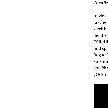
Zerstör
In viele
Erschei
streitb
der die
O’Reil
und spi
Rogue O
zu Minu
von
Nic
„Gets to