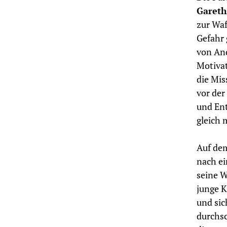
Gareth
zur Waf
Gefahr 
von And
Motivat
die Mis
vor der
und Ent
gleich 
Auf de
nach ei
seine W
junge K
und sic
durchsc