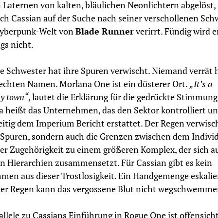
 Laternen von kalten, bläulichen Neonlichtern abgelöst, 
ich Cassian auf der Suche nach seiner verschollenen Sch
Cyberpunk-Welt von
Blade Runner
verirrt. Fündig wird e
ngs nicht.
e Schwester hat ihre Spuren verwischt. Niemand verrät h
echten Namen. Morlana One ist ein düsterer Ort.
„It’s a
y town“
, lautet die Erklärung für die gedrückte Stimmung
 heißt das Unternehmen, das den Sektor kontrolliert u
eitig dem Imperium Bericht erstattet. Der Regen verwisc
 Spuren, sondern auch die Grenzen zwischen dem Indiv
er Zugehörigkeit zu einem größeren Komplex, der sich a
n Hierarchien zusammensetzt. Für Cassian gibt es kein
en aus dieser Trostlosigkeit. Ein Handgemenge eskalie
der Regen kann das vergossene Blut nicht wegschwemme
allele zu Cassians Einführung in Rogue One ist offensicht