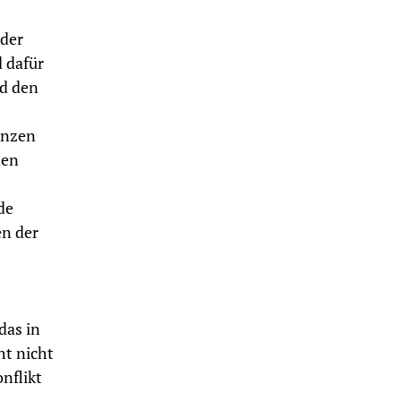
 der
 dafür
nd den
enzen
nen
de
en der
das in
ht nicht
nflikt