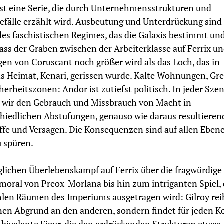
st eine Serie, die durch Unternehmensstrukturen und
fälle erzählt wird. Ausbeutung und Unterdrückung sind
es faschistischen Regimes, das die Galaxis bestimmt und
dass der Graben zwischen der Arbeiterklasse auf Ferrix u
en von Coruscant noch größer wird als das Loch, das in
s Heimat, Kenari, gerissen wurde. Kalte Wohnungen, Gr
herheitszonen: Andor ist zutiefst politisch. In jeder Sze
 wir den Gebrauch und Missbrauch von Macht in
hiedlichen Abstufungen, genauso wie daraus resultieren
ffe und Versagen. Die Konsequenzen sind auf allen Eben
u spüren.
lichen Überlebenskampf auf Ferrix über die fragwürdige
moral von Preox-Morlana bis hin zum intriganten Spiel, 
len Räumen des Imperiums ausgetragen wird: Gilroy rei
nen Abgrund an den anderen, sondern findet für jeden Ko