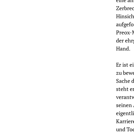
eine am
Zerbrec
Hinsich
aufgefo
Preox-M
der ehr
Hand.
Er ist 
zu bewe
Sache d
steht e
verantw
seinen 
eigentl
Karrier
und Tod