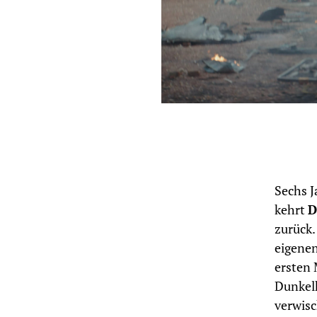
Sechs J
kehrt
D
zurück.
eigenen
ersten
Dunkel
verwisc