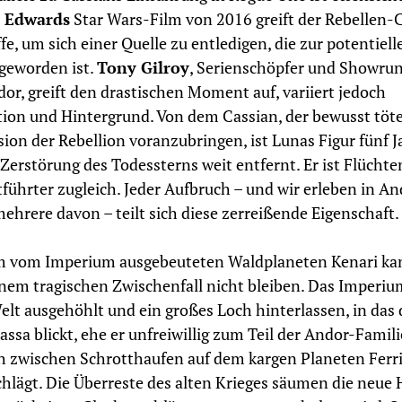
 Edwards
Star Wars-Film von 2016 greift der Rebellen-
fe, um sich einer Quelle zu entledigen, die zur potentiell
geworden ist.
Tony Gilroy
, Serienschöpfer und Showru
or, greift den drastischen Moment auf, variiert jedoch
ion und Hintergrund. Von dem Cassian, der bewusst töt
sion der Rebellion voranzubringen, ist Lunas Figur fünf J
 Zerstörung des Todessterns weit entfernt. Er ist Flüchte
führter zugleich. Jeder Aufbruch – und wir erleben in An
mehrere davon – teilt sich diese zerreißende Eigenschaft.
m vom Imperium ausgebeuteten Waldplaneten Kenari ka
nem tragischen Zwischenfall nicht bleiben. Das Imperiu
elt ausgehöhlt und ein großes Loch hinterlassen, in das 
assa blickt, ehe er unfreiwillig zum Teil der Andor-Famili
h zwischen Schrotthaufen auf dem kargen Planeten Ferr
hlägt. Die Überreste des alten Krieges säumen die neue 