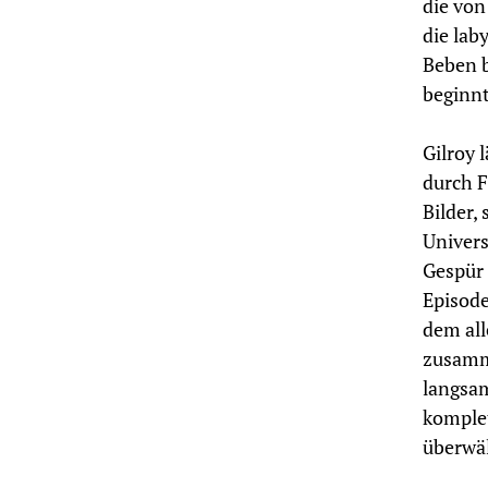
die von
die lab
Beben b
beginnt
Gilroy 
durch F
Bilder,
Univers
Gespür 
Episode
dem all
zusamme
langsam
komple
überwäl