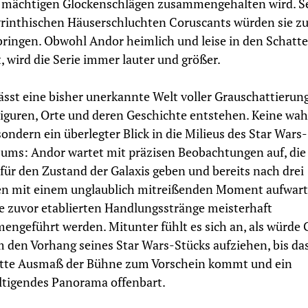
 mächtigen Glockenschlägen zusammengehalten wird. S
yrinthischen Häuserschluchten Coruscants würden sie z
ringen. Obwohl Andor heimlich und leise in den Schatt
, wird die Serie immer lauter und größer.
lässt eine bisher unerkannte Welt voller Grauschattierun
iguren, Orte und deren Geschichte entstehen. Keine wah
 sondern ein überlegter Blick in die Milieus des Star Wars-
ums: Andor wartet mit präzisen Beobachtungen auf, die
für den Zustand der Galaxis geben und bereits nach drei
n mit einem unglaublich mitreißenden Moment aufwart
e zuvor etablierten Handlungsstränge meisterhaft
ngeführt werden. Mitunter fühlt es sich an, als würde G
 den Vorhang seines Star Wars-Stücks aufziehen, bis da
tte Ausmaß der Bühne zum Vorschein kommt und ein
tigendes Panorama offenbart.