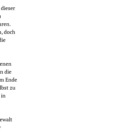
 dieser
u
hren.
n, doch
die
 jenen
n die
Am Ende
lbst zu
 in
Gewalt
r