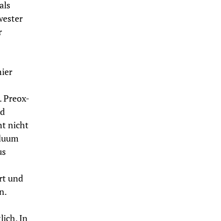
als
wester
r
ier
. Preox-
nd
ht nicht
iduum
us
rt und
n.
lich. In