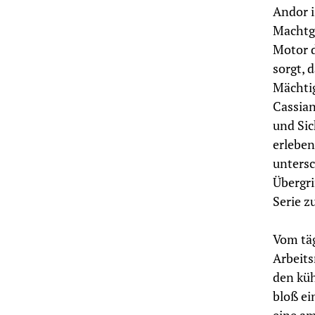
Andor i
Machtge
Motor d
sorgt, 
Mächtig
Cassian
und Sic
erleben
untersc
Übergri
Serie z
Vom täg
Arbeits
den küh
bloß ei