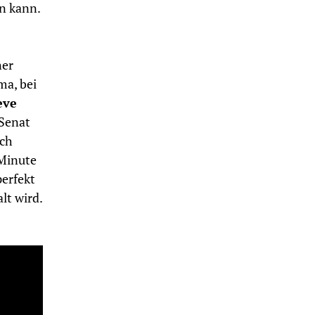
n kann.
ner
ma, bei
eve
 Senat
rch
 Minute
perfekt
lt wird.