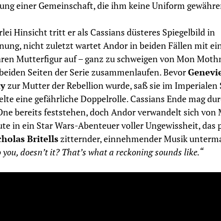
ung einer Gemeinschaft, die ihm keine Uniform gewähre
rlei Hinsicht tritt er als Cassians düsteres Spiegelbild in
nung, nicht zuletzt wartet Andor in beiden Fällen mit ei
aren Mutterfigur auf – ganz zu schweigen von Mon Moth
 beiden Seiten der Serie zusammenlaufen. Bevor
Genevi
ly
zur Mutter der Rebellion wurde, saß sie im Imperialen
elte eine gefährliche Doppelrolle. Cassians Ende mag du
ne bereits feststehen, doch Andor verwandelt sich von
te in ein Star Wars-Abenteuer voller Ungewissheit, das 
holas Britells
zitternder, einnehmender Musik unterma
 you, doesn’t it? That’s what a reckoning sounds like.“