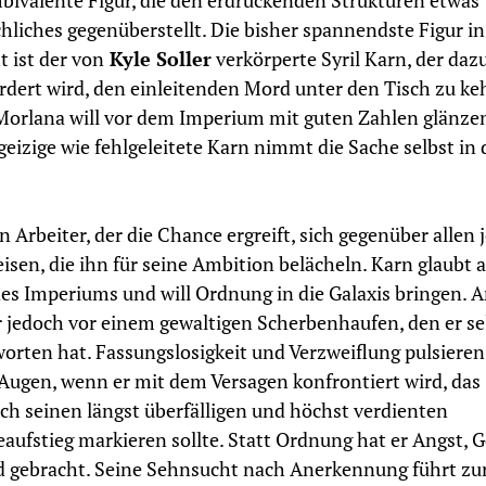
bivalente Figur, die den erdrückenden Strukturen etwas
hliches gegenüberstellt. Die bisher spannendste Figur in
t ist der von
Kyle Soller
verkörperte Syril Karn, der daz
rdert wird, den einleitenden Mord unter den Tisch zu ke
orlana will vor dem Imperium mit guten Zahlen glänze
geizige wie fehlgeleitete Karn nimmt die Sache selbst in 
ein Arbeiter, der die Chance ergreift, sich gegenüber allen
isen, die ihn für seine Ambition belächeln. Karn glaubt a
es Imperiums und will Ordnung in die Galaxis bringen. 
r jedoch vor einem gewaltigen Scherbenhaufen, den er se
orten hat. Fassungslosigkeit und Verzweiflung pulsieren
Augen, wenn er mit dem Versagen konfrontiert wird, das
ich seinen längst überfälligen und höchst verdienten
eaufstieg markieren sollte. Statt Ordnung hat er Angst, 
 gebracht. Seine Sehnsucht nach Anerkennung führt zu