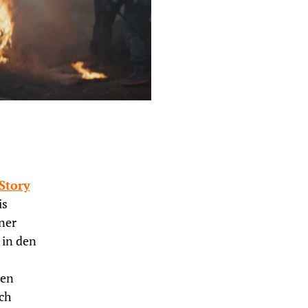
Story
is
ner
 in den
ren
ich