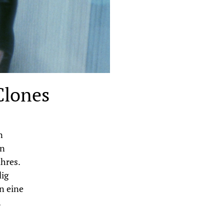
Clones
n
en
hres.
dig
n eine
.