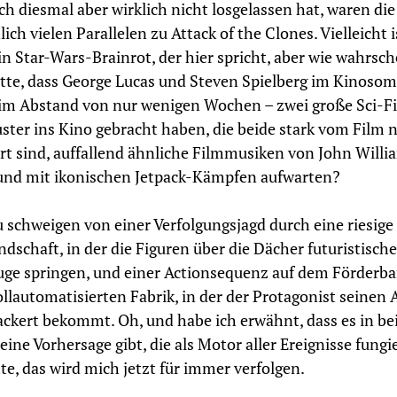
h diesmal aber wirklich nicht losgelassen hat, waren die
lich vielen Parallelen zu Attack of the Clones. Vielleicht i
n Star-Wars-Brainrot, der hier spricht, aber wie wahrsch
bitte, dass George Lucas und Steven Spielberg im Kinoso
im Abstand von nur wenigen Wochen – zwei große Sci-Fi
ster ins Kino gebracht haben, die beide stark vom Film n
ert sind, auffallend ähnliche Filmmusiken von John Willi
und mit ikonischen Jetpack-Kämpfen aufwarten?
 schweigen von einer Verfolgungsjagd durch eine riesige
ndschaft, in der die Figuren über die Dächer futuristische
ge springen, und einer Actionsequenz auf dem Förderb
ollautomatisierten Fabrik, in der der Protagonist seinen
ackert bekommt. Oh, und habe ich erwähnt, dass es in be
eine Vorhersage gibt, die als Motor aller Ereignisse fungi
te, das wird mich jetzt für immer verfolgen.