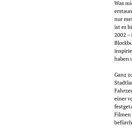
Was mic
erstaun
nur mei
ist es 
2002 – 
Blockbu
inspiri
haben 
Ganz zu
Stadtla
Fahrzeu
einer v
festget
Filmen 
befürch