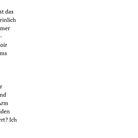
st das
einlich
mmer
-
oir
ams
r
and
 Arm
iden
ert? Ich