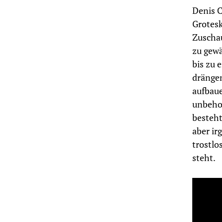
Denis 
Grotesk
Zuschau
zu gewä
bis zu 
drängen
aufbaue
unbehol
besteht
aber ir
trostlo
steht.