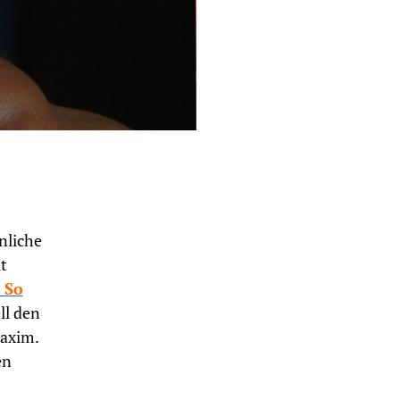
nliche
t
 So
ll den
Maxim.
en