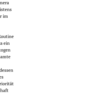
amera
istens
er im
Routine
a ein
ezogen
samte
tdessen
es
iorität
chaft