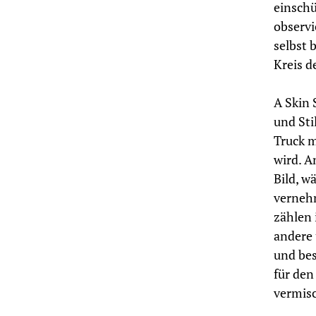
einschü
observi
selbst 
Kreis d
A Skin 
und Sti
Truck m
wird. A
Bild, 
vernehm
zählen 
andere 
und bes
für den
vermisc