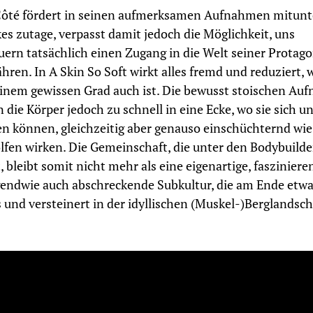
Côté fördert in seinen aufmerksamen Aufnahmen mitunt
es zutage, verpasst damit jedoch die Möglichkeit, uns
ern tatsächlich einen Zugang in die Welt seiner Protag
hren. In A Skin So Soft wirkt alles fremd und reduziert, 
einem gewissen Grad auch ist. Die bewusst stoischen A
 die Körper jedoch zu schnell in eine Ecke, wo sie sich u
n können, gleichzeitig aber genauso einschüchternd wie
fen wirken. Die Gemeinschaft, die unter den Bodybuilde
, bleibt somit nicht mehr als eine eigenartige, fasziniere
gendwie auch abschreckende Subkultur, die am Ende etw
s und versteinert in der idyllischen (Muskel-)Berglandsch