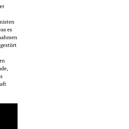
er
onisten
was es
ufnahmen
ngestört
rn
nde,
as
aft