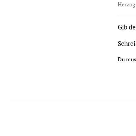
Herzog 
Gib d
Schre
Du mus