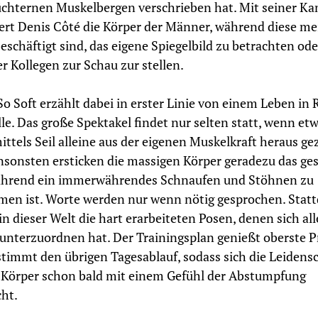
chternen Muskelbergen verschrieben hat. Mit seiner K
ert Denis Côté die Körper der Männer, während diese me
beschäftigt sind, das eigene Spiegelbild zu betrachten od
er Kollegen zur Schau zur stellen.
So Soft erzählt dabei in erster Linie von einem Leben in 
lle. Das große Spektakel findet nur selten statt, wenn etw
ittels Seil alleine aus der eigenen Muskelkraft heraus g
nsonsten ersticken die massigen Körper geradezu das ge
während ein immerwährendes Schnaufen und Stöhnen zu
en ist. Worte werden nur wenn nötig gesprochen. Stat
in dieser Welt die hart erarbeiteten Posen, denen sich all
unterzuordnen hat. Der Trainingsplan genießt oberste Pr
timmt den übrigen Tagesablauf, sodass sich die Leidens
 Körper schon bald mit einem Gefühl der Abstumpfung
ht.