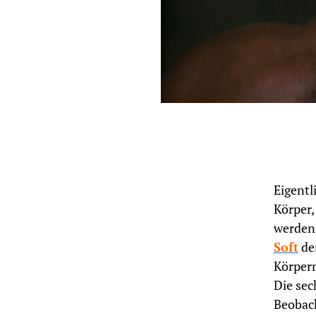
Eigentl
Körper,
werden
Soft
den
Körpern
Die sec
Beobach