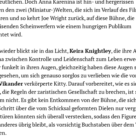
eutlichen. Doch Anna Karenina ist hin- und hergerissen
n den zwei (Miniatur-)Welten, die sich im Verlauf des Fi
ren und so kehrt Joe Wright zurück, auf diese Bühne, die 
eisenden Scheinwerfern wie einem hungrigen Publikum
tet wird.
ieder blickt sie in das Licht,
Keira Knightley
, die ihre
a zwischen Kontrolle und Leidenschaft zum Leben erwec
 funkelt in ihren Augen, gleichzeitig haben diese Augen
 gesehen, um sich genauso sorglos zu verlieben wie die vo
 Vikander
verkörperte Kitty. Darauf vorbereitet, wie es si
, die Regeln der zaristischen Gesellschaft zu brechen, ist 
m nicht. Es gibt kein Entkommen von der Bühne, die sic
chritt über die vom Schicksal geformten Dielen nur verg
ltüren könnten sich überall verstecken, sodass den Figur
anderes übrig bleibt, als vorsichtig Buchstaben über dem
en.