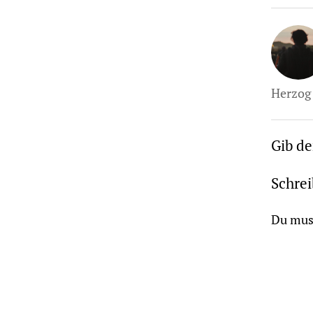
Herzog 
Gib d
Schre
Du mus