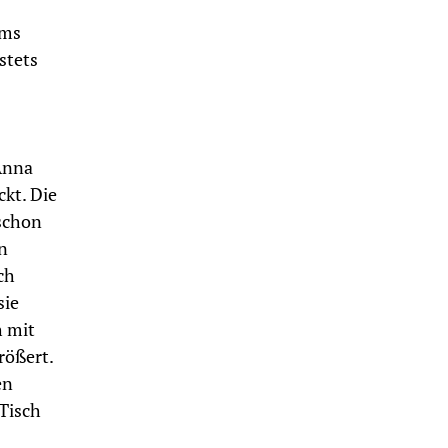
lms
stets
 Anna
kt. Die
 schon
n
ch
sie
h mit
rößert.
en
 Tisch