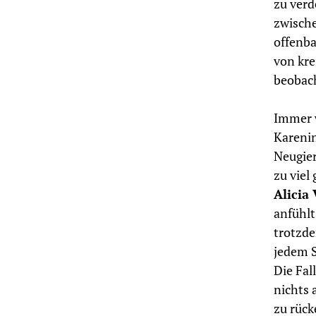
zu verd
zwische
offenba
von kr
beobach
Immer w
Karenin
Neugier
zu viel
Alicia
anfühlt
trotzde
jedem S
Die Fal
nichts 
zu rück