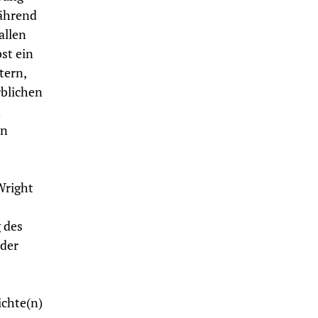
während
allen
st ein
tern,
blichen
n
in
Wright
 des
lder
ichte(n)