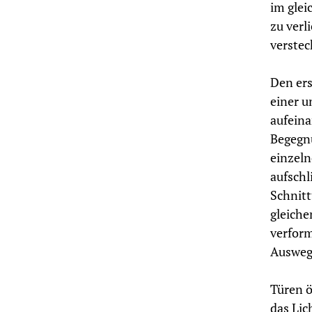
im glei
zu verl
verstec
Den ers
einer u
aufeina
Begegn
einzeln
aufschl
Schnitt
gleiche
verfor
Ausweg
Türen ö
das Lic