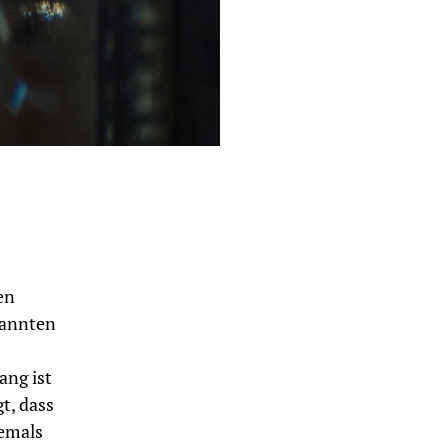
en
pannten
ang ist
t, dass
jemals