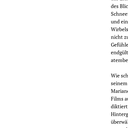
des Bli
Schneef
und ei
Wirbels
nicht z
Gefühle
endgült
atembe
Wie sc
seinem 
Mariane
Films a
diktier
Hinterg
überwäl