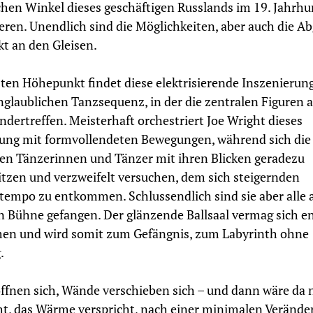
chen Winkel dieses geschäftigen Russlands im 19. Jahrhu
ieren. Unendlich sind die Möglichkeiten, aber auch die A
kt an den Gleisen.
ten Höhepunkt findet diese elektrisierende Inszenierung
nglaublichen Tanzsequenz, in der die zentralen Figuren 
ndertreffen. Meisterhaft orchestriert Joe Wright dieses
ung mit formvollendeten Bewegungen, während sich die
en Tänzerinnen und Tänzer mit ihren Blicken geradezu
itzen und verzweifelt versuchen, dem sich steigernden
tempo zu entkommen. Schlussendlich sind sie aber alle a
n Bühne gefangen. Der glänzende Ballsaal vermag sich e
men und wird somit zum Gefängnis, zum Labyrinth ohne
.
ffnen sich, Wände verschieben sich – und dann wäre da 
ht, das Wärme verspricht, nach einer minimalen Verände