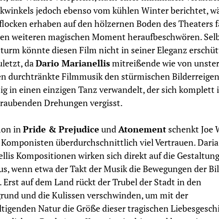
ckwinkels jedoch ebenso vom kühlen Winter berichtet, 
locken erhaben auf den hölzernen Boden des Theaters f
nen weiteren magischen Moment heraufbeschwören. Selb
turm könnte diesen Film nicht in seiner Eleganz erschüt
uletzt, da
Dario Marianellis
mitreißende wie von unster
n durchtränkte Filmmusik den stürmischen Bilderreige
ig in einen einzigen Tanz verwandelt, der sich komplett 
raubenden Drehungen vergisst.
hon in
Pride & Prejudice
und
Atonement
schenkt Joe 
Komponisten überdurchschnittlich viel Vertrauen. Daria
llis Kompositionen wirken sich direkt auf die Gestaltung
us, wenn etwa der Takt der Musik die Bewegungen der Bi
t. Erst auf dem Land rückt der Trubel der Stadt in den
rund und die Kulissen verschwinden, um mit der
tigenden Natur die Größe dieser tragischen Liebesgesch