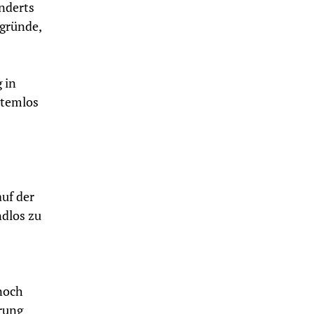
nderts
bgründe,
 in
atemlos
uf der
ndlos zu
noch
rung