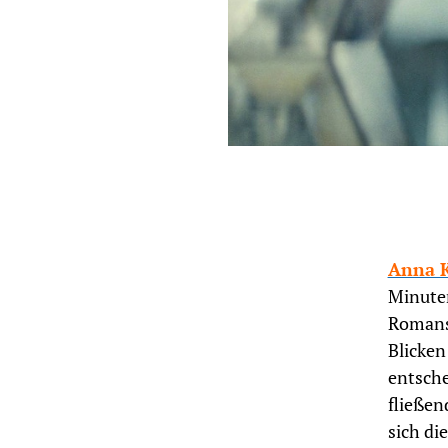
Anna 
Minute
Romans
Blicken
entsche
fließen
sich di