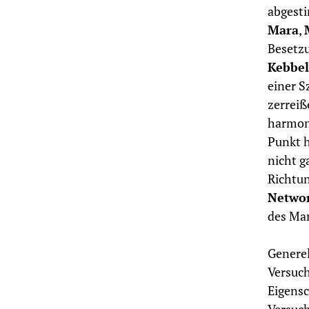
abgest
Mara
,
Besetzu
Kebbel
einer S
zerreiß
harmoni
Punkt h
nicht g
Richtun
Netwo
des Mar
Generel
Versuch
Eigensc