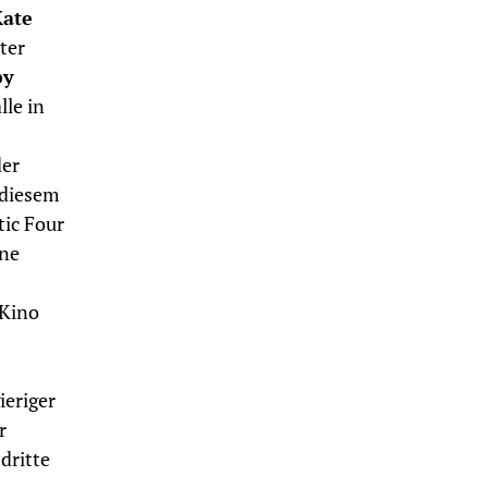
ate
nter
by
le in
der
 diesem
tic Four
ine
-Kino
ieriger
r
dritte