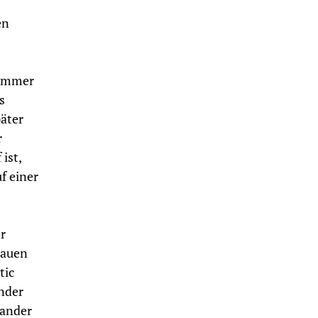
en
 Immer
s
päter
r
ist,
f einer
r
bauen
tic
nder
nander