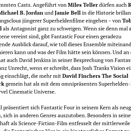
immten Casts. Angeführt von
Miles Teller
dürfen auch
K
Michael B. Jordan
und
Jamie Bell
in die Historie brilla
ngsclous jüngerer Superheldenfilme eingehen – von
To
l
als Antagonist ganz zu schweigen. Wenn sie denn mal al
zene vereint sind, gibt Fantastic Four einen geradezu
ende Ausblick darauf, wie toll dieses Ensemble miteinan
eren kann und was der Film hätte sein können. Und an
at auch David Jenkins in seiner Besprechung von Fantas
anz Unrecht, wenn er schreibt, dass Josh Tranks Vision e
g einschlägt, die mehr mit
David Finchers The Social
rk
gemein hat als mit dem omnipräsenten Superhelden
vel Cinematic Universe.
l präsentiert sich Fantastic Four in seinem Kern als neug
, sich in anderen Genres auszutoben. Besonders in seine
haft als Science-Fiction-Film entfesselt der mittlerweile 