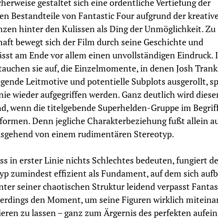
cherweise gestaltet sich eine ordentliche Vertiefung der
en Bestandteile von Fantastic Four aufgrund der kreativ
nzen hinter den Kulissen als Ding der Unmöglichkeit. Zu
aft bewegt sich der Film durch seine Geschichte und
ässt am Ende vor allem einen unvollständigen Eindruck.
tauchen sie auf, die Einzelmomente, in denen Josh Trank
gende Leitmotive und potentielle Subplots ausgerollt, s
nie wieder aufgegriffen werden. Ganz deutlich wird diese
, wenn die titelgebende Superhelden-Gruppe im Begriff 
 formen. Denn jegliche Charakterbeziehung fußt allein au
usgehend von einem rudimentären Stereotyp.
s in erster Linie nichts Schlechtes bedeuten, fungiert de
yp zumindest effizient als Fundament, auf dem sich auf
Unter seiner chaotischen Struktur leidend verpasst Fantas
lerdings den Moment, um seine Figuren wirklich miteina
ieren zu lassen – ganz zum Ärgernis des perfekten aufei