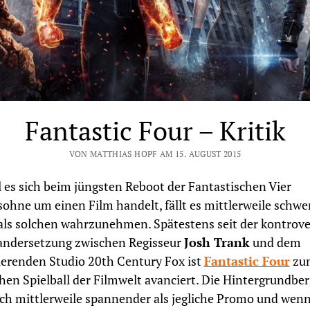
Fantastic Four – Kritik
VON MATTHIAS HOPF AM 15. AUGUST 2015
es sich beim jüngsten Reboot der Fantastischen Vier
sohne um einen Film handelt, fällt es mittlerweile schwer
als solchen wahrzunehmen. Spätestens seit der kontrov
andersetzung zwischen Regisseur
Josh Trank
und dem
erenden Studio 20th Century Fox ist
Fantastic Four
zu
chen Spielball der Filmwelt avanciert. Die Hintergrundber
ich mittlerweile spannender als jegliche Promo und wen