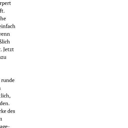
rpert
t.
che
einfach
 wenn
ßlich
. Jetzt
azu
e runde
m
lich,
iden.
rke des
m
age-