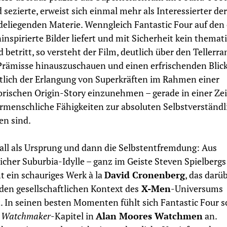
sezierte, erweist sich einmal mehr als Interessierter der
eliegenden Materie. Wenngleich Fantastic Four auf den 
ninspirierte Bilder liefert und mit Sicherheit kein themat
 betritt, so versteht der Film, deutlich über den Tellerra
Prämisse hinauszuschauen und einen erfrischenden Blic
tlich der Erlangung von Superkräften im Rahmen einer
orischen Origin-Story einzunehmen – gerade in einer Zeit
rmenschliche Fähigkeiten zur absoluten Selbstverständl
en sind.
all als Ursprung und dann die Selbstentfremdung: Aus
icher Suburbia-Idylle – ganz im Geiste Steven Spielbergs
t ein schauriges Werk à la
David Cronenberg
, das darü
den gesellschaftlichen Kontext des
X-Men
-Universums
. In seinen besten Momenten fühlt sich Fantastic Four s
s
Watchmaker
-Kapitel in
Alan Moores Watchmen
an.