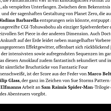
, die Fantastischen Vier in ein kinotaugliches Format zu
, als verspieltes Unterfangen. Zwischen dem Bekenntni
und der sagenhaften Gestaltung von Planet Zero, die a
Vadims Barbarella
entsprungen sein könnte, entpuppt 
usgereifte CGI-Tohuwabohu als einziger Spielverderber 
eizvollen Set Piece in der anderen Dimension. Auch Doct
nkunft auf der Erde leidet neben mangelhafter Vorbere
sgegorenen Effektgewitter, offenbart sich rückblickend
e der intensivsten sowie aufregendsten Sequenzen im ga
as diesen Amoklauf zudem fantastisch sekundiert und i
kt sämtliche Bruchstücke von Fantastic Four
nschweißt, ist der Score aus der Feder von
Marco Bel
lip Glass
, der ganz im Zeichen von Sue Storms Pattern
 Elfmanns
Arbeit an
Sam Raimis Spider-Man
-Trilogie
es Abenteuers vorgibt.