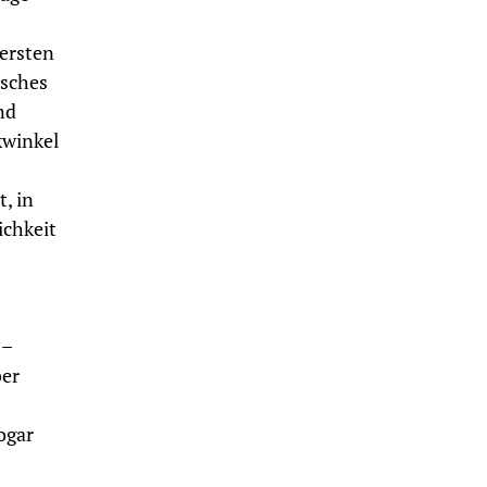
ersten
isches
nd
kwinkel
, in
ichkeit
 –
ber
ogar