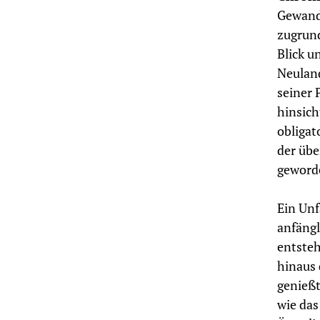
Gewand 
zugrund
Blick u
Neuland
seiner 
hinsich
obligat
der übe
geword
Ein Unf
anfängl
entsteh
hinaus 
genießt
wie da