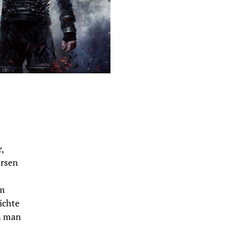
,
ersen
m
ichte
n man