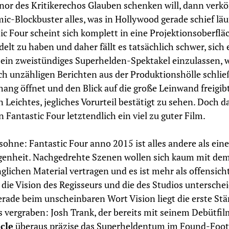
or des Kritikerechos Glauben schenken will, dann verkö
ic-Blockbuster alles, was in Hollywood gerade schief läuf
ic Four scheint sich komplett in eine Projektionsoberflä
elt zu haben und daher fällt es tatsächlich schwer, sich 
 ein zweistündiges Superhelden-Spektakel einzulassen,
ch unzähligen Berichten aus der Produktionshölle schlie
hang öffnet und den Blick auf die große Leinwand freigibt
n Leichtes, jegliches Vorurteil bestätigt zu sehen. Doch d
in Fantastic Four letztendlich ein viel zu guter Film.
sohne: Fantastic Four anno 2015 ist alles andere als ein
genheit. Nachgedrehte Szenen wollen sich kaum mit de
glichen Material vertragen und es ist mehr als offensicht
 die Vision des Regisseurs und die des Studios untersche
rade beim unscheinbaren Wort Vision liegt die erste Stä
 vergraben: Josh Trank, der bereits mit seinem Debütfil
cle
überaus präzise das Superheldentum im Found-Foot