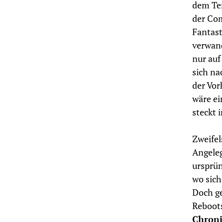
dem Ten
der Com
Fantast
verwand
nur auf
sich na
der Vor
wäre ei
steckt 
Zweifel
Angele
ursprün
wo sich
Doch ge
Reboots
Chroni