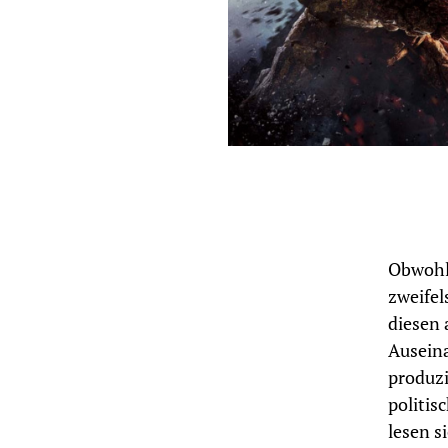
Obwohl 
zweifel
diesen 
Ausein
produzi
politis
lesen s