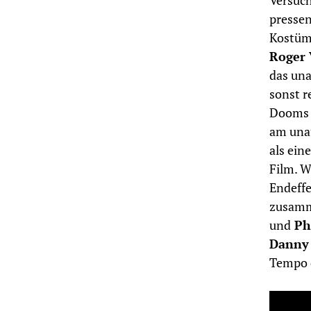
Versuch
pressen
Kostüm 
Roger 
das una
sonst r
Dooms A
am unau
als ein
Film. W
Endeffe
zusamme
und
Phi
Danny
Tempo d