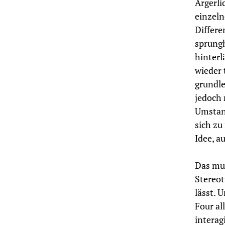
Ärgerli
einzeln
Differe
sprungh
hinterl
wieder 
grundle
jedoch 
Umstand
sich zu
Idee, a
Das mus
Stereot
lässt. 
Four al
interag