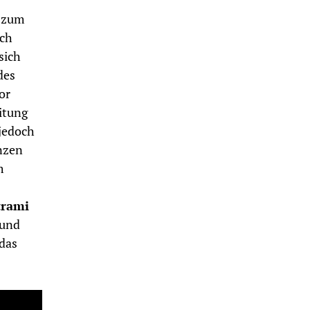
s zum
uch
sich
des
or
itung
 jedoch
nzen
m
trami
 und
 das