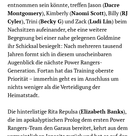
entnommen sein könnte, treffen Jason (
Dacre
Montgomery
), Kimberly (
Naomi Scott
), Billy (
RJ
Cyler
), Trini (
Becky G
) und Zack (
Ludi Lin
) beim
Nachsitzen aufeinander, ehe eine weitere
Begegnung bei einer nahe gelegenen Goldmine
ihr Schicksal besiegelt: Nach mehreren tausend
Jahren formt sich in diesem unscheinbaren
Augenblick die nächste Power Rangers-
Generation. Fortan hat das Training oberste
Priorität – immerhin geht es im Anschluss um
nichts weniger als die Verteidigung der
Heimatstadt.
Die hinterlistige Rita Repulsa (
Elizabeth Banks
),
die im apokalyptischen Prolog dem ersten Power
Rangers-Team den Garaus bereitet, kehrt aus dem
vermeintlichen Jenseits zurück und hat es auf den