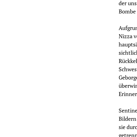
der uns
Bombe f
Aufgrun
Nizza v
hauptsä
sichtli
Rückkeh
Schwest
Geborge
überwin
Erinner
Sentine
Bildern 
sie dur
getrenn