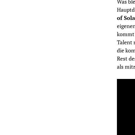
Was ble
Hauptda
of Sol
eigenen
kommt s
Talent 
die kom
Rest de
als mit