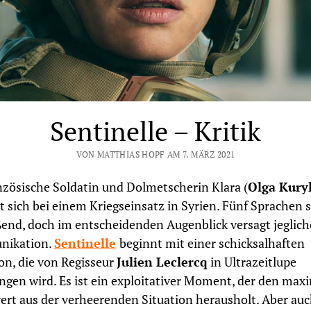
Sentinelle – Kritik
VON MATTHIAS HOPF AM 7. MÄRZ 2021
nzösische Soldatin und Dolmetscherin Klara (
Olga Kury
t sich bei einem Kriegseinsatz in Syrien. Fünf Sprachen s
eßend, doch im entscheidenden Augenblick versagt jeglich
ikation.
Sentinelle
beginnt mit einer schicksalhaften
on, die von Regisseur
Julien Leclercq
in Ultrazeitlupe
ngen wird. Es ist ein exploitativer Moment, der den max
rt aus der verheerenden Situation herausholt. Aber auch