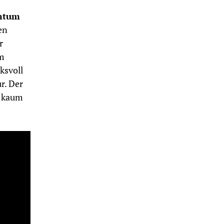
ntum
en
r
em
ksvoll
r. Der
h kaum