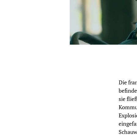
Die fra
befinde
sie fli
Kommun
Explosi
eingefa
Schauwe