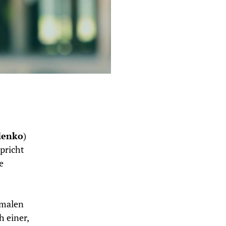
lenko
)
pricht
e
imalen
 einer,