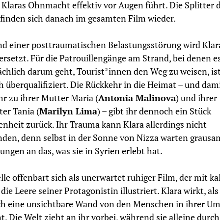
 Klaras Ohnmacht effektiv vor Augen führt. Die Splitter 
inden sich danach im gesamten Film wieder.
d einer posttraumatischen Belastungsstörung wird Klar
ersetzt. Für die Patrouillengänge am Strand, bei denen e
chlich darum geht, Tourist*innen den Weg zu weisen, ist
ch überqualifiziert. Die Rückkehr in die Heimat – und dami
r zu ihrer Mutter Maria (
Antonia Malinova
) und ihrer
er Tania (
Marilyn Lima
) – gibt ihr dennoch ein Stück
nheit zurück. Ihr Trauma kann Klara allerdings nicht
den, denn selbst in der Sonne von Nizza warten grausa
ungen an das, was sie in Syrien erlebt hat.
lle offenbart sich als unerwartet ruhiger Film, der mit ka
die Leere seiner Protagonistin illustriert. Klara wirkt, al
ch eine unsichtbare Wand von den Menschen in ihrer U
t. Die Welt zieht an ihr vorbei, während sie alleine durch