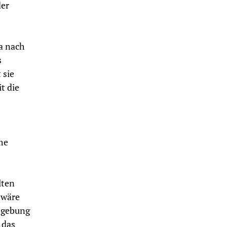
der
a nach
s
 sie
t die
me
lten
s wäre
mgebung
 das