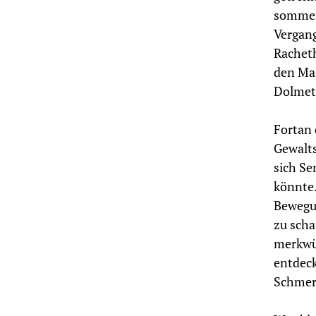
sommerl
Vergang
Racheth
den Man
Dolmets
Fortan 
Gewalts
sich Se
könnte.
Bewegun
zu scha
merkwür
entdeck
Schmerz