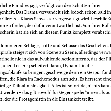
iche Paradies jagt, verfolgt von den Schatten ihrer
enheit. Das Drama verwandelt sich jedoch schon bald in
riller: Als Klaras Schwester vergewaltigt wird, beschließt
n zu finden, der dafür verantwortlich ist. Von ihrer Rolle
cherin hat sie sich an diesem Punkt komplett verabschi
dominieren Schläge, Tritte und Schüsse das Geschehen. 
pirale steigert sich von Szene zu Szene, allerdings verw
ntinelle nie in das aufwühlende Actioninferno, das der Fi
 Julien Leclercq scheitert daran, Dynamik in die
gsabläufe zu bringen, geschweige denn ein Gespür für d
ffen, die Klara im Rachemodus aufsucht. Es herrscht ein
dige Teilnahmslosigkeit. Alles ist sofort da, nichts kann
t werden – das gilt sowohl für Gegenspieler*innen als a
, der die Protagonistin in die Einsamkeit treibt.