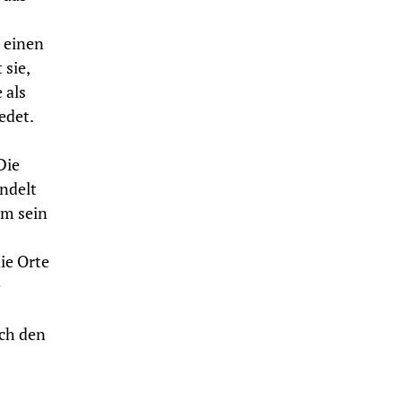
 einen
 sie,
 als
edet.
Die
andelt
lm sein
ie Orte
e
uch den