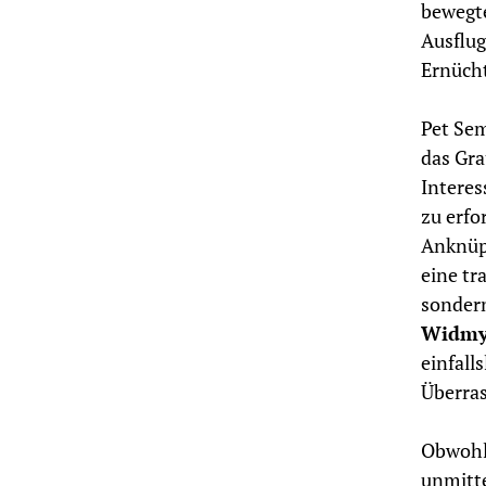
bewegte
Ausflug
Ernücht
Pet Sem
das Gra
Interes
zu erfo
Anknüp
eine tr
sonder
Widmy
einfall
Überras
Obwohl 
unmitte