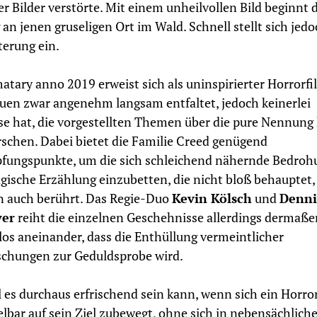
r Bilder verstörte. Mit einem unheilvollen Bild beginnt 
 an jenen gruseligen Ort im Wald. Schnell stellt sich jedo
erung ein.
atary anno 2019 erweist sich als uninspirierter Horrorfi
uen zwar angenehm langsam entfaltet, jedoch keinerlei
se hat, die vorgestellten Themen über die pure Nennung
rschen. Dabei bietet die Familie Creed genügend
fungspunkte, um die sich schleichend nähernde Bedroh
agische Erzählung einzubetten, die nicht bloß behauptet,
n auch berührt. Das Regie-Duo
Kevin Kölsch
und
Denni
er
reiht die einzelnen Geschehnisse allerdings dermaße
slos aneinander, dass die Enthüllung vermeintlicher
chungen zur Geduldsprobe wird.
es durchaus erfrischend sein kann, wenn sich ein Horro
lbar auf sein Ziel zubewegt, ohne sich in nebensächlich