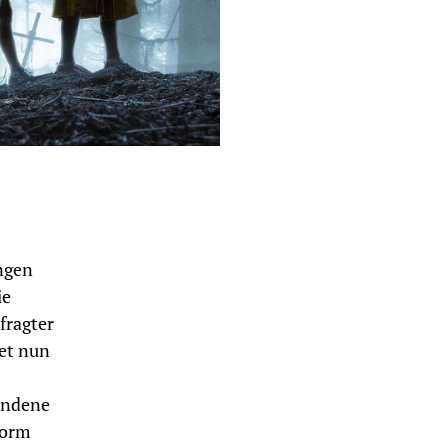
ngen
ie
fragter
et nun
andene
Form