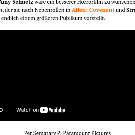
Amy Seimetz
wäre ein besserer Horrorfilm zu wünsche
, der sie nach Nebenrollen in
Alien: Covenant
und
Str
endlich einem größeren Publikum vorstellt.
Pet Sematary © Paramount Pictures