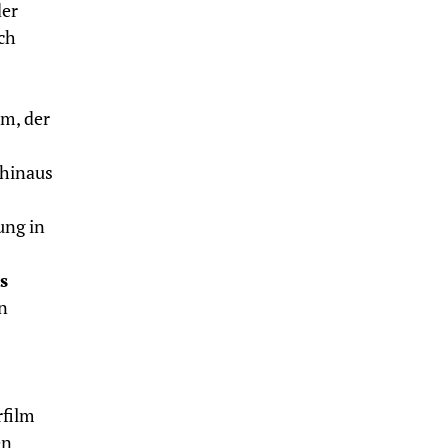
der
ch
lm, der
 hinaus
ung in
s
n
rfilm
en