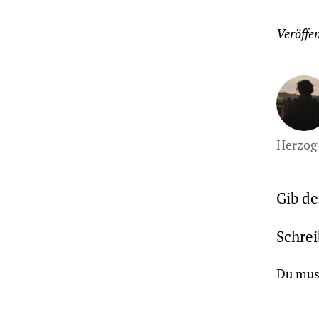
Veröffen
Herzog 
Gib d
Schre
Du mus