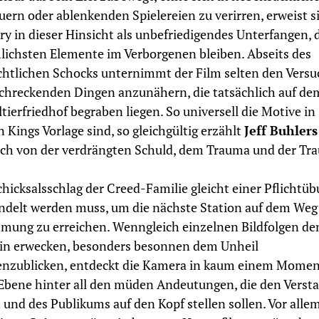
ern oder ablenkenden Spielereien zu verirren, erweist s
y in dieser Hinsicht als unbefriedigendes Unterfangen, d
ichsten Elemente im Verborgenen bleiben. Abseits des
chtlichen Schocks unternimmt der Film selten den Versuc
chreckenden Dingen anzunähern, die tatsächlich auf de
tierfriedhof begraben liegen. So universell die Motive in
 Kings Vorlage sind, so gleichgültig erzählt
Jeff Buhlers
h von der verdrängten Schuld, dem Trauma und der Tra
chicksalsschlag der Creed-Familie gleicht einer Pflichtüb
delt werden muss, um die nächste Station auf dem Weg
ung zu erreichen. Wenngleich einzelnen Bildfolgen de
in erwecken, besonders besonnen dem Unheil
enzublicken, entdeckt die Kamera in kaum einem Momen
Ebene hinter all den müden Andeutungen, die den Verst
 und des Publikums auf den Kopf stellen sollen. Vor allem