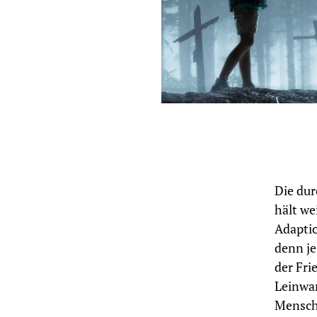
Die du
hält we
Adaptio
denn je
der Fri
Leinwan
Mensche