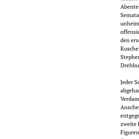
Abenteu
Sematar
unheiml
offensi
den ers
Kuschel
Stephen
Drehbuc
Jeder S
abgehan
Verdamm
Ansche
entgeg
zweite 
Figuren