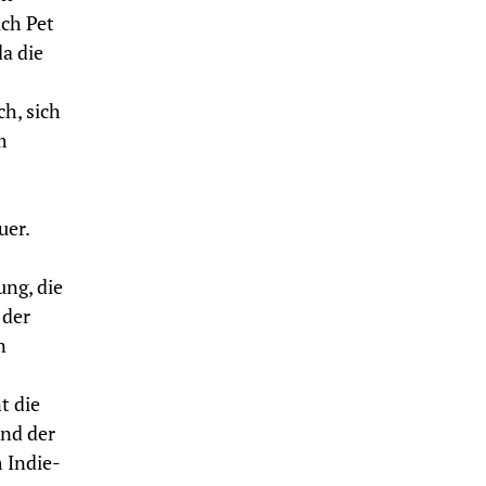
ich Pet
a die
h, sich
m
uer.
ung, die
 der
n
t die
and der
 Indie-