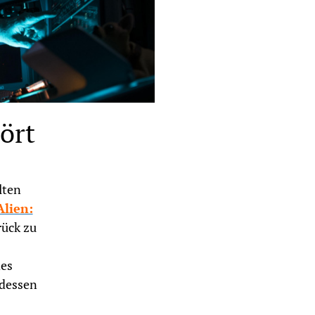
hört
lten
Alien:
rück zu
des
tdessen