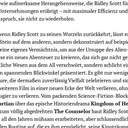
 wie aufmerksame Herangehensweise, die Ridley Scott für
Unternehmungen erübrigt – mit maximaler Effizienz und 
pruch, sie nicht zu wiederholen.
wenn Ridley Scott zu seinen Wurzeln zurückkehrt, lässt e
Stein auf dem anderen, sondern dekonstruiert auf beispi
eine eigenes Vermächtnis, um aus der Ursuppe des Alien
se ein neues Abenteuer zu kreieren, das sich gar nicht g
iche Wesen aus dem All verschwört, sondern schlicht e
n spannenden Blickwinkel präsentiert. Es gibt nur wenig
ure, die dermaßen zuverlässig Vielfalt zelebrieren und si
eiteren Film in einer neuen Ecke der Welt verlieren, ohn
ugier zu verlieren. Vom packenden Science-Fiction-Bloc
rtian
über das epische Historiendrama
Kingdom of H
 zum völlig abgedrehten
The Counselor
baut Ridley Scot
n all den Jahren mühsam erarbeiteten, aber schlussendlic
len Routine auf, die es ihm ermöglicht, seine Kinoträum