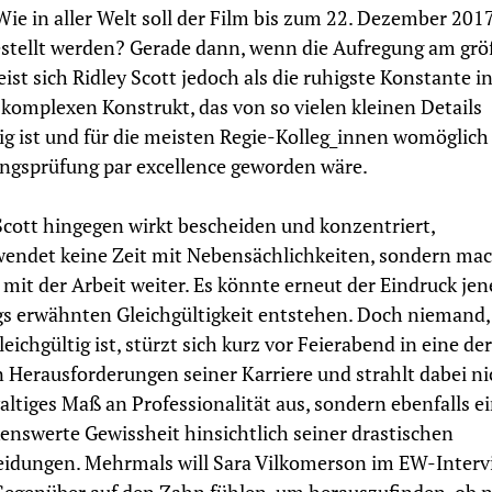
Wie in aller Welt soll der Film bis zum 22. Dezember 201
estellt werden? Gerade dann, wenn die Aufregung am gr
weist sich Ridley Scott jedoch als die ruhigste Konstante i
komplexen Konstrukt, das von so vielen kleinen Details
g ist und für die meisten Regie-Kolleg_innen womöglich
ngsprüfung par excellence geworden wäre.
Scott hingegen wirkt bescheiden und konzentriert,
endet keine Zeit mit Nebensächlichkeiten, sondern ma
 mit der Arbeit weiter. Es könnte erneut der Eindruck jen
s erwähnten Gleichgültigkeit entstehen. Doch niemand
leichgültig ist, stürzt sich kurz vor Feierabend in eine der
 Herausforderungen seiner Karriere und strahlt dabei ni
altiges Maß an Professionalität aus, sondern ebenfalls e
nswerte Gewissheit hinsichtlich seiner drastischen
idungen. Mehrmals will Sara Vilkomerson im EW-Interv