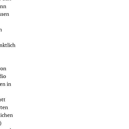
ann
ssen
n
nktlich
von
dio
en in
ott
sten
lichen
)