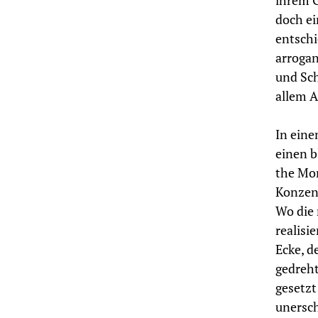
ihrem G
doch ei
entsch
arrogan
und Sch
allem A
In eine
einen b
the Mon
Konzent
Wo die 
realisi
Ecke, d
gedreht
gesetzt
unersch