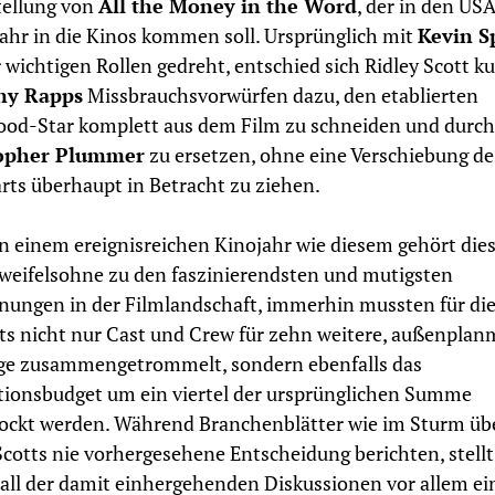
tellung von
All the Money in the Word
, der in den US
Jahr in die Kinos kommen soll. Ursprünglich mit
Kevin S
r wichtigen Rollen gedreht, entschied sich Ridley Scott k
ny Rapps
Missbrauchsvorwürfen dazu, den etablierten
od-Star komplett aus dem Film zu schneiden und durch
opher Plummer
zu ersetzen, ohne eine Verschiebung de
rts überhaupt in Betracht zu ziehen.
in einem ereignisreichen Kinojahr wie diesem gehört die
weifelsohne zu den faszinierendsten und mutigsten
nungen in der Filmlandschaft, immerhin mussten für di
s nicht nur Cast und Crew für zehn weitere, außenplan
ge zusammengetrommelt, sondern ebenfalls das
ionsbudget um ein viertel der ursprünglichen Summe
ockt werden. Während Branchenblätter wie im Sturm üb
Scotts nie vorhergesehene Entscheidung berichten, stellt
 all der damit einhergehenden Diskussionen vor allem ei