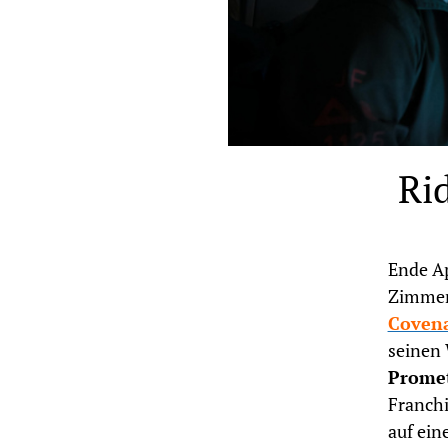
Rid
Ende Ap
Zimmer
Coven
seinen 
Prome
Franchi
auf ein