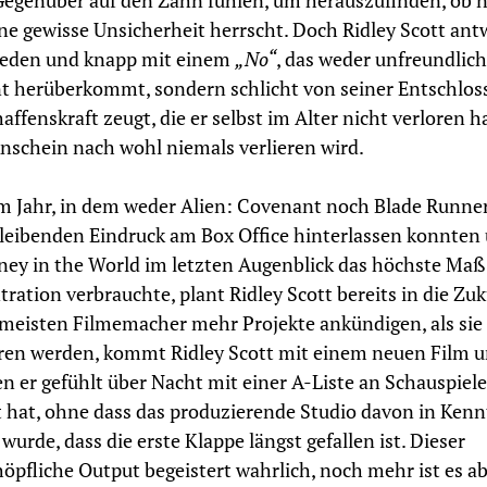
egenüber auf den Zahn fühlen, um herauszufinden, ob n
ne gewisse Unsicherheit herrscht. Doch Ridley Scott ant
ieden und knapp mit einem
„No“
, das weder unfreundlic
t herüberkommt, sondern schlicht von seiner Entschlos
affenskraft zeugt, die er selbst im Alter nicht verloren h
nschein nach wohl niemals verlieren wird.
m Jahr, in dem weder Alien: Covenant noch Blade Runne
leibenden Eindruck am Box Office hinterlassen konnten 
ey in the World im letzten Augenblick das höchste Maß
ration verbrauchte, plant Ridley Scott bereits in die Zuk
meisten Filmemacher mehr Projekte ankündigen, als sie
eren werden, kommt Ridley Scott mit einem neuen Film u
en er gefühlt über Nacht mit einer A-Liste an Schauspiele
 hat, ohne dass das produzierende Studio davon in Kenn
 wurde, dass die erste Klappe längst gefallen ist. Dieser
öpfliche Output begeistert wahrlich, noch mehr ist es ab