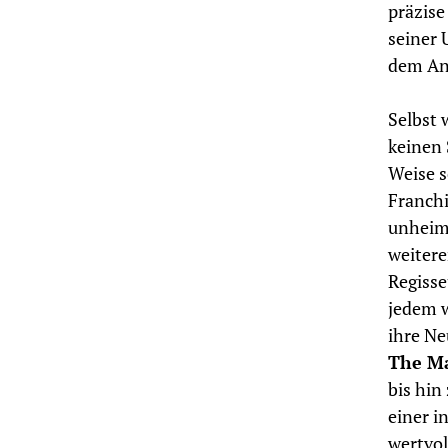
präzise
seiner 
dem Ans
Selbst 
keinen 
Weise s
Franchi
unheiml
weitere
Regisse
jedem w
ihre Ne
The Ma
bis hin
einer i
wertvol