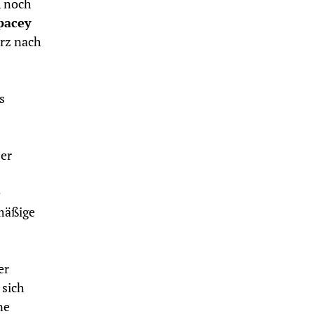
A noch
pacey
urz nach
s
ser
e
mäßige
er
 sich
ne