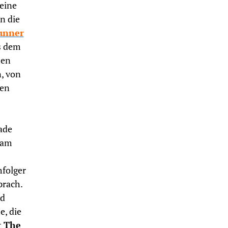
eine
n die
unner
s dem
hen
, von
den
ade
 am
folger
prach.
nd
e, die
t
The