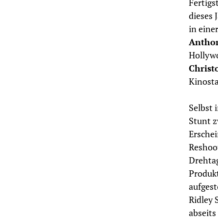
Fertigs
dieses 
in eine
Antho
Hollywo
Christ
Kinosta
Selbst 
Stunt z
Erschei
Reshoot
Drehta
Produkt
aufgest
Ridley 
abseits