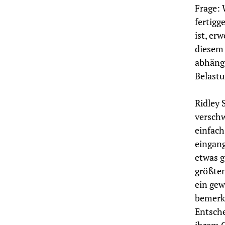
Frage: 
fertigg
ist, er
diesem 
abhängi
Belastu
Ridley 
verschw
einfach
eingang
etwas g
größten
ein gew
bemerke
Entsche