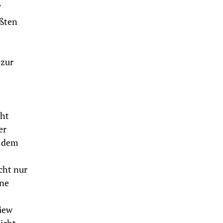
7
ößten
n
 zur
cht
er
, dem
cht nur
ine
iew