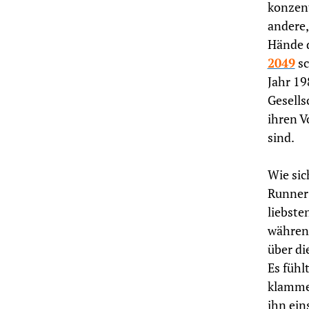
konzent
andere,
Hände 
2049
sc
Jahr 19
Gesell
ihren V
sind.
Wie sic
Runner 
liebste
während
über di
Es fühl
klammer
ihn ein