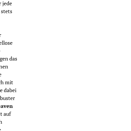
 jede
stets
r
ellose
-
egen das
inen
e
ch mit
e dabei
kbuster
eaven
t auf
h
e