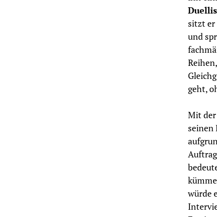
Duellis
sitzt e
und spr
fachmän
Reihen,
Gleichg
geht, o
Mit der
seinen 
aufgrun
Auftrag
bedeute
kümmert
würde e
Intervi