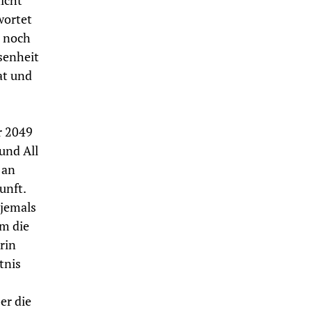
icht
wortet
h noch
senheit
at und
r 2049
und All
 an
unft.
 jemals
m die
rin
tnis
er die