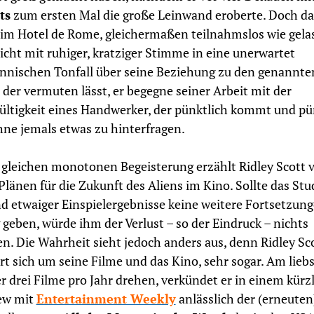
ts
zum ersten Mal die große Leinwand eroberte. Doch d
r im Hotel de Rome, gleichermaßen teilnahmslos wie gela
icht mit ruhiger, kratziger Stimme in eine unerwartet
nischen Tonfall über seine Beziehung zu den genannte
 der vermuten lässt, er begegne seiner Arbeit mit der
ültigkeit eines Handwerker, der pünktlich kommt und pü
hne jemals etwas zu hinterfragen.
 gleichen monotonen Begeisterung erzählt Ridley Scott 
Plänen für die Zukunft des Aliens im Kino. Sollte das Stu
d etwaiger Einspielergebnisse keine weitere Fortsetzung
 geben, würde ihm der Verlust – so der Eindruck – nichts
n. Die Wahrheit sieht jedoch anders aus, denn Ridley Sc
 sich um seine Filme und das Kino, sehr sogar. Am lieb
r drei Filme pro Jahr drehen, verkündet er in einem kürz
ew mit
Entertainment Weekly
anlässlich der (erneuten