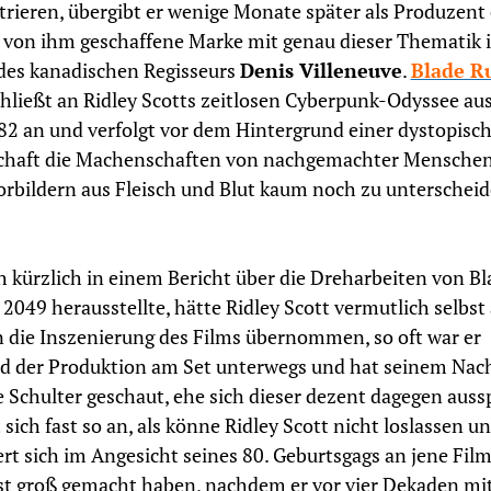
rieren, übergibt er wenige Monate später als Produzent 
 von ihm geschaffene Marke mit genau dieser Thematik i
des kanadischen Regisseurs
Denis Villeneuve
.
Blade R
hließt an Ridley Scotts zeitlosen Cyberpunk-Odyssee au
82 an und verfolgt vor dem Hintergrund einer dystopisc
schaft die Machenschaften von nachgemachter Menschen
orbildern aus Fleisch und Blut kaum noch zu unterschei
h kürzlich in einem Bericht über die Dreharbeiten von Bl
2049 herausstellte, hätte Ridley Scott vermutlich selbst
n die Inszenierung des Films übernommen, so oft war er
 der Produktion am Set unterwegs und hat seinem Nach
e Schulter geschaut, ehe sich dieser dezent dagegen auss
t sich fast so an, als könne Ridley Scott nicht loslassen u
t sich im Angesicht seines 80. Geburtsgags an jene Film
st groß gemacht haben, nachdem er vor vier Dekaden mi