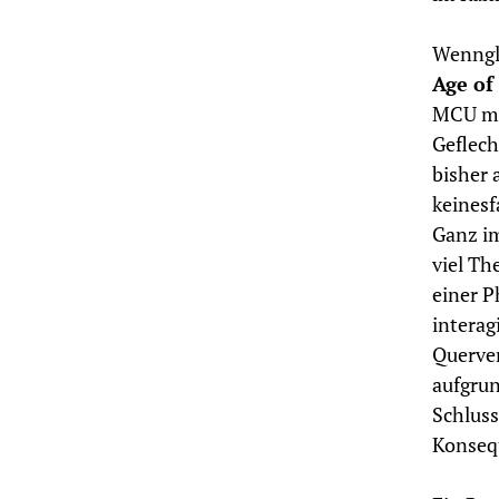
Wenngl
Age of
MCU mar
Geflech
bisher
keinesf
Ganz im
viel Th
einer P
interag
Querver
aufgrun
Schluss
Konseq