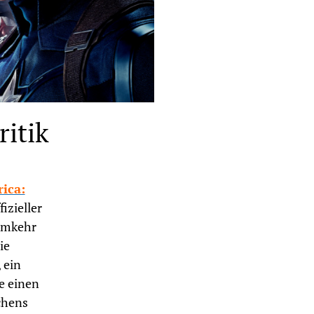
ritik
ica:
izieller
imkehr
ie
 ein
e einen
chens