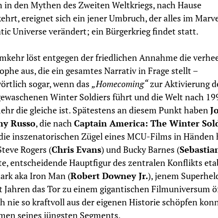
 in den Mythen des Zweiten Weltkriegs, nach Hause
ehrt, ereignet sich ein jener Umbruch, der alles im Marve
ic Universe verändert; ein Bürgerkrieg findet statt.
mkehr löst entgegen der friedlichen Annahme die verh
ophe aus, die ein gesamtes Narrativ in Frage stellt –
örtlich sogar, wenn das
„Homecoming“
zur Aktivierung d
ewaschenen Winter Soldiers führt und die Welt nach 19
ehr die gleiche ist. Spätestens an diesem Punkt haben
J
ny Russo
, die nach
Captain America: The Winter Sol
die inszenatorischen Zügel eines MCU-Films in Händen 
teve Rogers (
Chris Evans
) und Bucky Barnes (
Sebastia
tte, entscheidende Hauptfigur des zentralen Konflikts etab
ark aka Iron Man (
Robert Downey Jr.
), jenem Superhel
t Jahren das Tor zu einem gigantischen Filmuniversum ö
h nie so kraftvoll aus der eigenen Historie schöpfen kon
men seines jüngsten Segments.