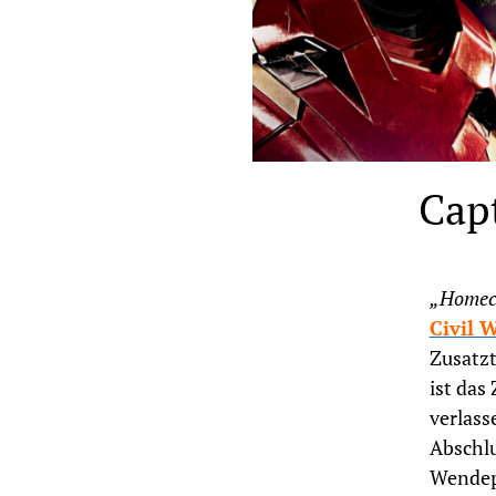
Capt
„Homec
Civil 
Zusatz
ist das
verlass
Abschlu
Wendepu