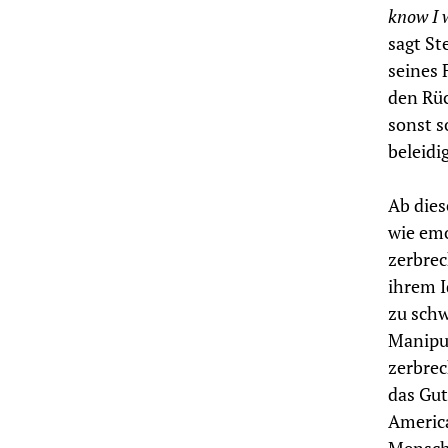
know I w
sagt St
seines 
den Rü
sonst s
beleidi
Ab dies
wie emo
zerbrec
ihrem I
zu schw
Manipul
zerbrec
das Gut
America