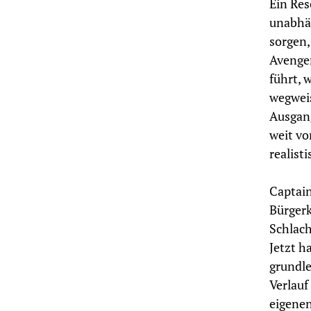
Ein Res
unabhä
sorgen,
Avenger
führt, 
wegwei
Ausgang
weit vo
realist
Captain
Bürgerk
Schlach
Jetzt h
grundle
Verlauf
eigenen