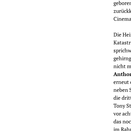
geboren
zurückk
Cinemat
Die Hei
Katastr
sprichw
gehirng
nicht m
Antho
erneut 
neben S
die dri
Tony St
vor ach
das noc
im Rah