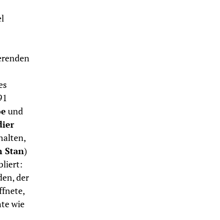
l
eerenden
es
91
oe
und
dier
halten,
n Stan
)
liert:
den, der
ffnete,
nte wie