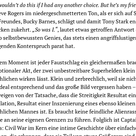
ouldn’t do this if I had any another choice. But he’s my fri
eve Rogers im niedergeschmetterten Ton, als er sich auf S
Freundes, Bucky Barnes, schlägt und damit Tony Stark en
cken zukehrt.
„So was I.“
, lautet etwas getroffen Antwort
o selbstbewussten Genies, das stets einen angriffslustige
genden Konterspruch parat hat.
em Moment ist jeder Faustschlag ein gleichermaßen brac
tionaler Akt, der zwei unbestreitbare Superhelden klein
hlichen wirken lässt. Klein und zerbrechlich, weil sie ni
deal entsprechend und das große Bild vergessen haben –
eigen von der Tatsache, dass die Streitigkeit Resultat ein
ation, Resultat einer Inszenierung eines ebenso kleinen
hlichen Mannes ist. Es braucht keine feindliche Alienras
e an seine eigenen Grenzen zu führen. Folglich ist Capta
: Civil War im Kern eine intime Geschichte über einfach