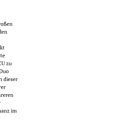
großen
den
kt
nte
CU zu
-Duo
n dieser
rer
hreren
r
nanz im