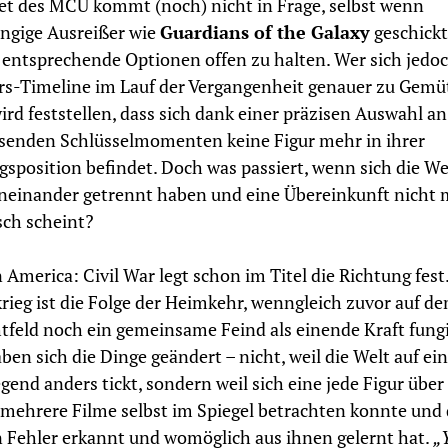
et des MCU kommt (noch) nicht in Frage, selbst wenn
ngige Ausreißer wie
Guardians of the Galaxy
geschickt
 entsprechende Optionen offen zu halten. Wer sich jedoc
s-Timeline im Lauf der Vergangenheit genauer zu Gemü
wird feststellen, dass sich dank einer präzisen Auswahl an
senden Schlüsselmomenten keine Figur mehr in ihrer
sposition befindet. Doch was passiert, wenn sich die W
neinander getrennt haben und eine Übereinkunft nicht
isch scheint?
 America: Civil War legt schon im Titel die Richtung fest.
rieg ist die Folge der Heimkehr, wenngleich zuvor auf d
tfeld noch ein gemeinsame Feind als einende Kraft fungi
aben sich die Dinge geändert – nicht, weil die Welt auf ei
gend anders tickt, sondern weil sich eine jede Figur über
 mehrere Filme selbst im Spiegel betrachten konnte und 
 Fehler erkannt und womöglich aus ihnen gelernt hat.
„