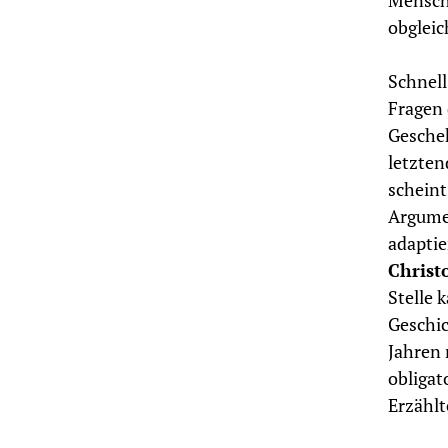
Mensche
obgleic
Schnell
Fragen 
Gesche
letzten
scheint
Argumen
adaptie
Christ
Stelle 
Geschic
Jahren 
obligat
Erzählt