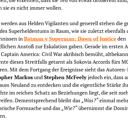
n, die erkennen, dass sie Teil von etwas Größerem sind,
h sie es nicht immer wollen.
 werden aus Helden Vigilanten und generell stehen die 
des Superheldentums in Raum, wie sie zuletzt ebenfalls 
hnissen in
Batman v Superman: Dawn of Justice
den
dlichen Anstoß zur Eskalation gaben. Gerade im ersten A
 Captain America: Civil War akribisch bemüht, altbekan
te dieses Streitfalls getarnt als Sokovia Accords fürs M
ren. Mit dem Fortgang der Ereignisse sieht das Autoren
opher Markus
und
Stephen McFeely
jedoch ein, dass a
kaum Neuland zu entdecken und die eigentliche Stärke ih
hte im reichen Schatz an Beziehungen liegt, die seit me
reifen. Dementsprechend bleibt das
„Was?“
einmal meh
orische Formsache und das
„Wie?“
übernimmt die Domi
en.