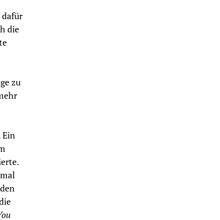
 dafür
h die
te
ege zu
 mehr
 Ein
em
erte.
nmal
 den
die
You