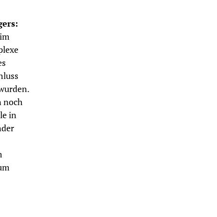
ers:
 im
plexe
es
hluss
 wurden.
n noch
le in
nder
m
zum