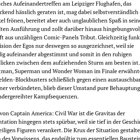
sches Aufeinandertreffen am Leipziger Flughafen, das
ckend hässlich geraten ist, mag dabei selbstverständlic
el frönen, bereitet aber auch unglaublichen Spaß in sein
lten Ausführung und zollt darüber hinaus hingebungsvol
t aus unzähligen Comic-Panels Tribut. Gleichzeitig funk
lision der Egos nur deswegen so ausgezeichnet, weil sie
lig aufeinander abgestimmt und somit in den ruhigen
licken zwischen dem aufziehenden Sturm am besten ist
atman, Superman und Wonder Woman im Finale erwähnt
lden-Blockbusters schließlich gegen einen austauschba
er verbündeten, blieb dieser Umstand pure Behauptung 
ndergereihter Kampfsequenzen.
 von Captain America: Civil War ist die Gravitas der
tation hingegen stets spürbar, weil sie tief in der Geschi
eiligen Figuren verankert. Die Krux der Situation gestalte
 des Vorwissens, das endgültig zum essentiellen Baustei