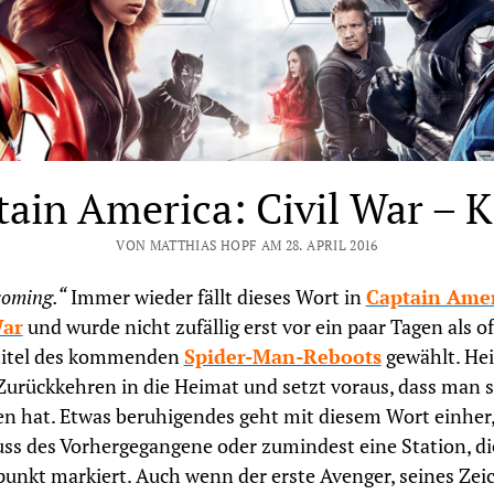
ain America: Civil War – K
VON MATTHIAS HOPF AM 28. APRIL 2016
oming.“
Immer wieder fällt dieses Wort in
Captain Amer
War
und wurde nicht zufällig erst vor ein paar Tagen als off
titel des kommenden
Spider-Man-Reboots
gewählt. He
 Zurückkehren in die Heimat und setzt voraus, dass man s
en hat. Etwas beruhigendes geht mit diesem Wort einher,
ss des Vorhergegangene oder zumindest eine Station, di
nkt markiert. Auch wenn der erste Avenger, seines Zei