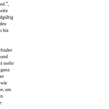
end.“
,
eite
dgültig
 des
n bis
hialer
 und
cht mehr
 ganz
er
 wie
se, um
in
e