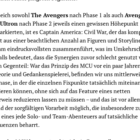
eich sowohl
The Avengers
nach Phase 1 als auch
Aveng
 Ultron
nach Phase 2 jeweils einen gewissen Höhepunkt
kierten, ist es Captain America: Civil War, der das kom
t aus einer beachtlichen Anzahl an Figuren und Storylin
 am eindrucksvollsten zusammenführt, was im Umkehrsc
alls bedeutet, dass die Synergien zuvor schlecht genutzt
 Gegenteil: War das Prinzip des MCU vor ein paar Jahre
eorie und Gedankenspielerei, befinden wir uns mittlerwei
hase, in der die einzelnen Fixpunkte tatsächlich miteina
ieren können, ohne sich auf das Feature eines netten
weis reduzieren lassen zu müssen – und das ist vor alle
d der sorgfältigen Vorarbeit möglich, die insbesondere 
 eines jede Solo- und Team-Abenteuers auf tatsächliche
uenzen beharrt.