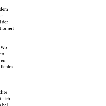
h dem
er
l der
tioniert
. Wo
en
ren
lieblos
chte
t sich
n bei