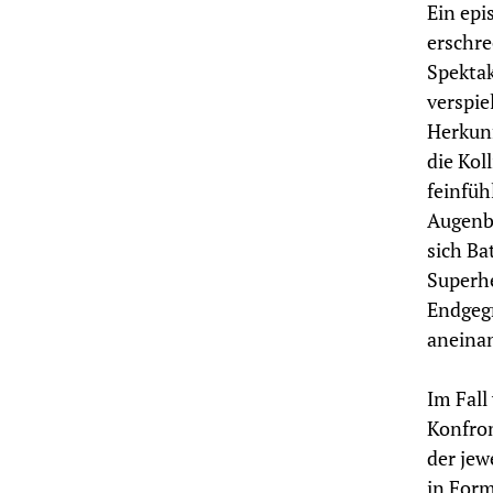
Ein epi
erschre
Spektak
verspie
Herkunf
die Kol
feinfüh
Augenb
sich B
Superhe
Endgegn
aneina
Im Fall
Konfron
der jew
in Form