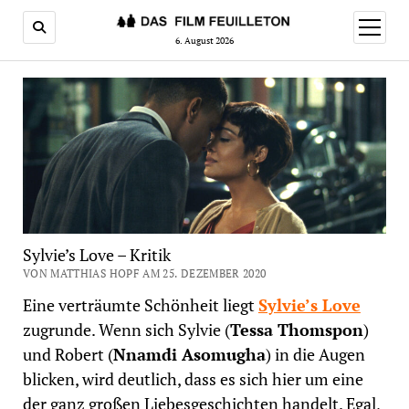
Menü
öffnen
6. August 2026
Sylvie’s Love – Kritik
VON MATTHIAS HOPF AM 25. DEZEMBER 2020
Eine verträumte Schönheit liegt
Sylvie’s Love
zugrunde. Wenn sich Sylvie (
Tessa Thomspon
)
und Robert (
Nnamdi Asomugha
) in die Augen
blicken, wird deutlich, dass es sich hier um eine
der ganz großen Liebesgeschichten handelt. Egal,