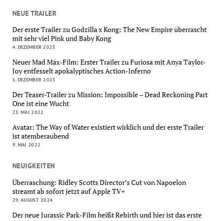
NEUE TRAILER
Der erste Trailer zu Godzilla x Kong: The New Empire überrascht
mit sehr viel Pink und Baby Kong
4. DEZEMBER 2023
Neuer Mad Max-Film: Erster Trailer zu Furiosa mit Anya Taylor-
Joy entfesselt apokalyptisches Action-Inferno
1. DEZEMBER 2023
Der Teaser-Trailer zu Mission: Impossible – Dead Reckoning Part
One ist eine Wucht
23. MAI 2022
Avatar: The Way of Water existiert wirklich und der erste Trailer
ist atemberaubend
9. MAI 2022
NEUIGKEITEN
Überraschung: Ridley Scotts Director’s Cut von Napoelon
streamt ab sofort jetzt auf Apple TV+
29. AUGUST 2024
Der neue Jurassic Park-Film heißt Rebirth und hier ist das erste