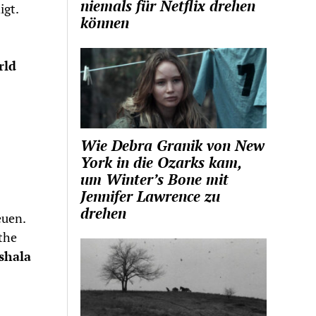
niemals für Netflix drehen
igt.
können
rld
Wie Debra Granik von New
York in die Ozarks kam,
um Winter’s Bone mit
Jennifer Lawrence zu
drehen
euen.
the
shala