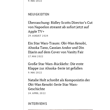
9. MAI 2022
NEUIGKEITEN
Überraschung: Ridley Scotts Director’s Cut
von Napoelon streamt ab sofort jetzt auf
Apple TV+
29. AUGUST 2024
Ein Star Wars-Traum: Obi-Wan Kenobi,
Ahsoka Tano, Cassian Andor und Din
Djarin auf dem Cover von Vanity Fair
17. MAI 2022
Große Star Wars-Rückkehr: Die erste
Klappe zur Ahsoka-Serie ist gefallen
9. MAI 2022
Natalie Holt schreibt als Komponistin der
Obi-Wan Kenobi-Serie Star Wars-
Geschichte
24. APRIL 2022
INTERVIEWS