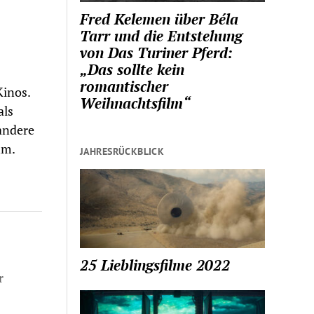
Fred Kelemen über Béla
Tarr und die Entstehung
von Das Turiner Pferd:
„Das sollte kein
romantischer
Kinos.
Weihnachtsfilm“
als
andere
hm.
JAHRESRÜCKBLICK
25 Lieblingsfilme 2022
r