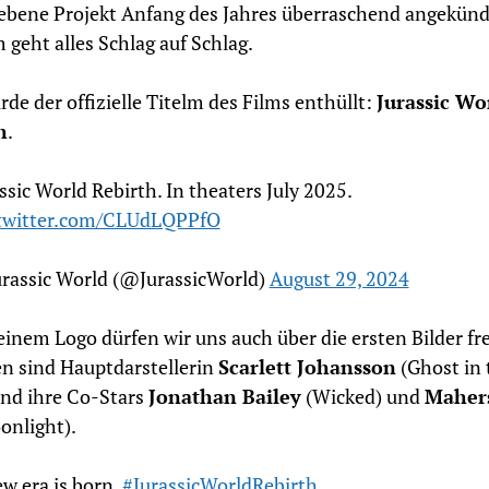
ebene Projekt Anfang des Jahres überraschend angekünd
 geht alles Schlag auf Schlag.
de der offizielle Titelm des Films enthüllt:
Jurassic Wo
h
.
ssic World Rebirth. In theaters July 2025.
.twitter.com/CLUdLQPPfO
urassic World (@JurassicWorld)
August 29, 2024
inem Logo dürfen wir uns auch über die ersten Bilder fr
n sind Hauptdarstellerin
Scarlett Johansson
(Ghost in 
und ihre Co-Stars
Jonathan Bailey
(Wicked) und
Maher
nlight).
w era is born.
#JurassicWorldRebirth