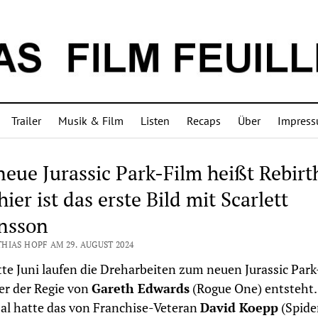
Trailer
Musik & Film
Listen
Recaps
Über
Impres
neue Jurassic Park-Film heißt Rebirt
ier ist das erste Bild mit Scarlett
nsson
HIAS HOPF AM 29. AUGUST 2024
tte Juni laufen die Dreharbeiten zum neuen Jurassic Park
er der Regie von
Gareth Edwards
(Rogue One) entsteht.
al hatte das von Franchise-Veteran
David Koepp
(Spide