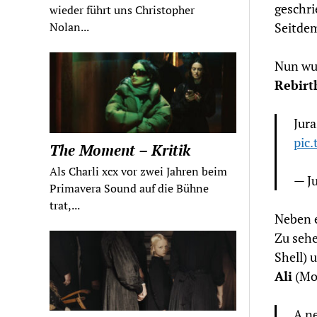
geschri
wieder führt uns Christopher
Seitdem
Nolan...
Nun wur
Rebirt
Jura
pic
The Moment – Kritik
Als Charli xcx vor zwei Jahren beim
— J
Primavera Sound auf die Bühne
trat,...
Neben e
Zu sehe
Shell) 
Ali
(Moo
A ne