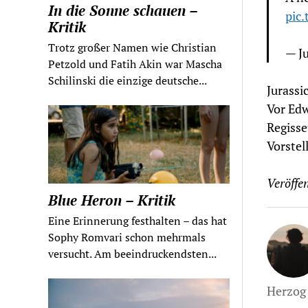
In die Sonne schauen –
pic
Kritik
Trotz großer Namen wie Christian
— J
Petzold und Fatih Akin war Mascha
Schilinski die einzige deutsche...
Jurassi
Vor Edw
Regisse
Vorstel
Veröffen
Blue Heron – Kritik
Eine Erinnerung festhalten – das hat
Sophy Romvari schon mehrmals
versucht. Am beeindruckendsten...
Herzog 