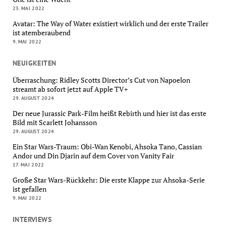
23. MAI 2022
Avatar: The Way of Water existiert wirklich und der erste Trailer
ist atemberaubend
9. MAI 2022
NEUIGKEITEN
Überraschung: Ridley Scotts Director’s Cut von Napoelon
streamt ab sofort jetzt auf Apple TV+
29. AUGUST 2024
Der neue Jurassic Park-Film heißt Rebirth und hier ist das erste
Bild mit Scarlett Johansson
29. AUGUST 2024
Ein Star Wars-Traum: Obi-Wan Kenobi, Ahsoka Tano, Cassian
Andor und Din Djarin auf dem Cover von Vanity Fair
17. MAI 2022
Große Star Wars-Rückkehr: Die erste Klappe zur Ahsoka-Serie
ist gefallen
9. MAI 2022
INTERVIEWS