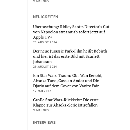
9. MAI 2022
NEUIGKEITEN
Überraschung: Ridley Scotts Director’s Cut
von Napoelon streamt ab sofort jetzt auf
Apple TV+
29. AUGUST 2024
Der neue Jurassic Park-Film heißt Rebirth
und hier ist das erste Bild mit Scarlett
Johansson
29. AUGUST 2024
Ein Star Wars-Traum: Obi-Wan Kenobi,
Ahsoka Tano, Cassian Andor und Din
Djarin auf dem Cover von Vanity Fair
17. MAI 2022
Große Star Wars-Rückkehr: Die erste
Klappe zur Ahsoka-Serie ist gefallen
9. MAI 2022
INTERVIEWS