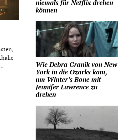
niemals für Netflix drehen
können
hsten,
thalie
Wie Debra Granik von New
n…
York in die Ozarks kam,
um Winter’s Bone mit
Jennifer Lawrence zu
drehen