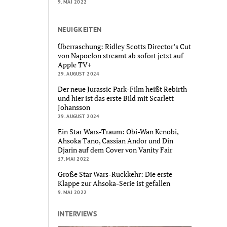
9. MAI 2022
NEUIGKEITEN
Überraschung: Ridley Scotts Director’s Cut
von Napoelon streamt ab sofort jetzt auf
Apple TV+
29. AUGUST 2024
Der neue Jurassic Park-Film heißt Rebirth
und hier ist das erste Bild mit Scarlett
Johansson
29. AUGUST 2024
Ein Star Wars-Traum: Obi-Wan Kenobi,
Ahsoka Tano, Cassian Andor und Din
Djarin auf dem Cover von Vanity Fair
17. MAI 2022
Große Star Wars-Rückkehr: Die erste
Klappe zur Ahsoka-Serie ist gefallen
9. MAI 2022
INTERVIEWS