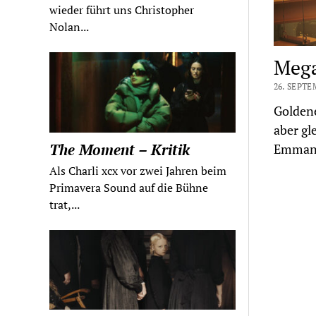
wieder führt uns Christopher
Nolan...
Mega
26. SEPTE
Goldene
aber gl
The Moment – Kritik
Emmanue
Als Charli xcx vor zwei Jahren beim
Primavera Sound auf die Bühne
trat,...