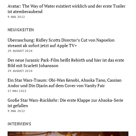
Avatar: The Way of Water existiert wirklich und der erste Trailer
ist atemberaubend
9. MAI 2022
NEUIGKEITEN
Überraschung: Ridley Scotts Director’s Cut von Napoelon
streamt ab sofort jetzt auf Apple TV+
29. AUGUST 2024
Der neue Jurassic Park-Film heißt Rebirth und hier ist das erste
Bild mit Scarlett Johansson
29. AUGUST 2024
Ein Star Wars-Traum: Obi-Wan Kenobi, Ahsoka Tano, Cassian
Andor und Din Djarin auf dem Cover von Vanity Fair
17. MAI 2022
Große Star Wars-Rückkehr: Die erste Klappe zur Ahsoka-Serie
ist gefallen
9. MAI 2022
INTERVIEWS