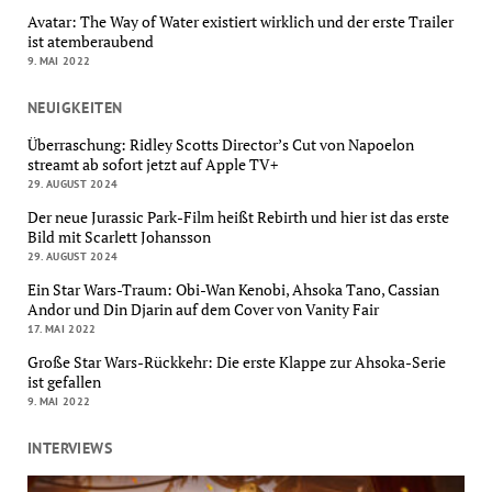
Avatar: The Way of Water existiert wirklich und der erste Trailer
ist atemberaubend
9. MAI 2022
NEUIGKEITEN
Überraschung: Ridley Scotts Director’s Cut von Napoelon
streamt ab sofort jetzt auf Apple TV+
29. AUGUST 2024
Der neue Jurassic Park-Film heißt Rebirth und hier ist das erste
Bild mit Scarlett Johansson
29. AUGUST 2024
Ein Star Wars-Traum: Obi-Wan Kenobi, Ahsoka Tano, Cassian
Andor und Din Djarin auf dem Cover von Vanity Fair
17. MAI 2022
Große Star Wars-Rückkehr: Die erste Klappe zur Ahsoka-Serie
ist gefallen
9. MAI 2022
INTERVIEWS