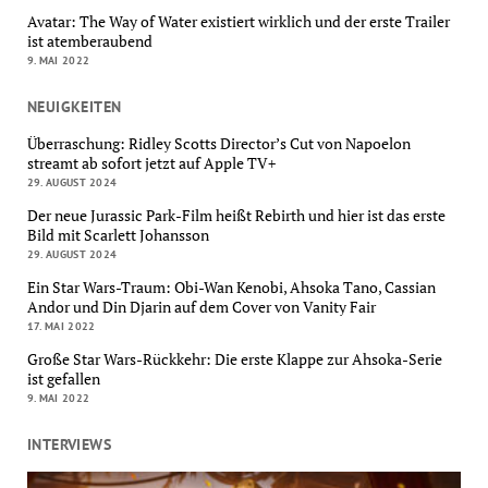
Avatar: The Way of Water existiert wirklich und der erste Trailer
ist atemberaubend
9. MAI 2022
NEUIGKEITEN
Überraschung: Ridley Scotts Director’s Cut von Napoelon
streamt ab sofort jetzt auf Apple TV+
29. AUGUST 2024
Der neue Jurassic Park-Film heißt Rebirth und hier ist das erste
Bild mit Scarlett Johansson
29. AUGUST 2024
Ein Star Wars-Traum: Obi-Wan Kenobi, Ahsoka Tano, Cassian
Andor und Din Djarin auf dem Cover von Vanity Fair
17. MAI 2022
Große Star Wars-Rückkehr: Die erste Klappe zur Ahsoka-Serie
ist gefallen
9. MAI 2022
INTERVIEWS