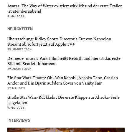
Avatar: The Way of Water existiert wirklich und der erste Trailer
ist atemberaubend
9. MAI 2022
NEUIGKEITEN
Überraschung: Ridley Scotts Director’s Cut von Napoelon
streamt ab sofort jetzt auf Apple TV+
29. AUGUST 2024
Der neue Jurassic Park-Film heißt Rebirth und hier ist das erste
Bild mit Scarlett Johansson
29. AUGUST 2024
Ein Star Wars-Traum: Obi-Wan Kenobi, Ahsoka Tano, Cassian
Andor und Din Djarin auf dem Cover von Vanity Fair
17. MAI 2022
Große Star Wars-Rückkehr: Die erste Klappe zur Ahsoka-Serie
ist gefallen
9. MAI 2022
INTERVIEWS