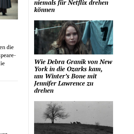
niemals für Netflix drehen
können
en die
speare-
Wie Debra Granik von New
ie
York in die Ozarks kam,
um Winter’s Bone mit
Jennifer Lawrence zu
drehen