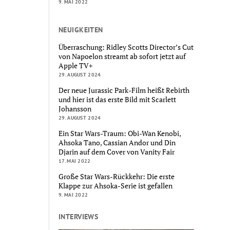
9. MAI 2022
NEUIGKEITEN
Überraschung: Ridley Scotts Director’s Cut
von Napoelon streamt ab sofort jetzt auf
Apple TV+
29. AUGUST 2024
Der neue Jurassic Park-Film heißt Rebirth
und hier ist das erste Bild mit Scarlett
Johansson
29. AUGUST 2024
Ein Star Wars-Traum: Obi-Wan Kenobi,
Ahsoka Tano, Cassian Andor und Din
Djarin auf dem Cover von Vanity Fair
17. MAI 2022
Große Star Wars-Rückkehr: Die erste
Klappe zur Ahsoka-Serie ist gefallen
9. MAI 2022
INTERVIEWS