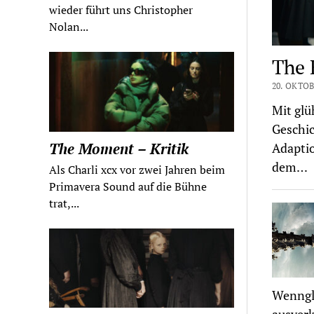
wieder führt uns Christopher
Nolan...
The 
20. OKTOB
Mit glü
Geschic
The Moment – Kritik
Adaptio
dem…
Als Charli xcx vor zwei Jahren beim
Primavera Sound auf die Bühne
trat,...
Wenngle