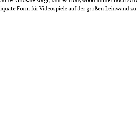
aufte Kinosäle sorgt, fällt es Hollywood immer noch sch
äquate Form für Videospiele auf der großen Leinwand zu