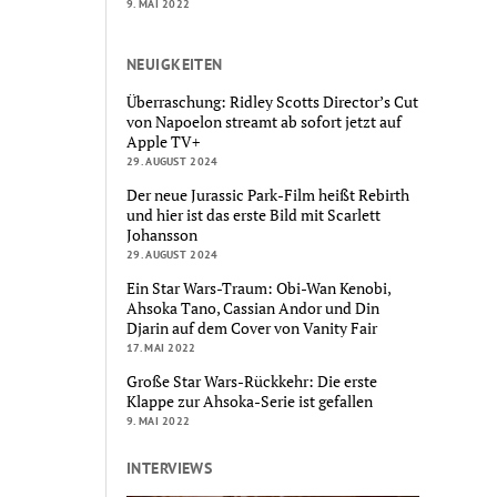
9. MAI 2022
NEUIGKEITEN
Überraschung: Ridley Scotts Director’s Cut
von Napoelon streamt ab sofort jetzt auf
Apple TV+
29. AUGUST 2024
Der neue Jurassic Park-Film heißt Rebirth
und hier ist das erste Bild mit Scarlett
Johansson
29. AUGUST 2024
Ein Star Wars-Traum: Obi-Wan Kenobi,
Ahsoka Tano, Cassian Andor und Din
Djarin auf dem Cover von Vanity Fair
17. MAI 2022
Große Star Wars-Rückkehr: Die erste
Klappe zur Ahsoka-Serie ist gefallen
9. MAI 2022
INTERVIEWS