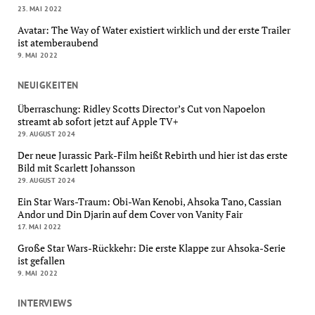
23. MAI 2022
Avatar: The Way of Water existiert wirklich und der erste Trailer
ist atemberaubend
9. MAI 2022
NEUIGKEITEN
Überraschung: Ridley Scotts Director’s Cut von Napoelon
streamt ab sofort jetzt auf Apple TV+
29. AUGUST 2024
Der neue Jurassic Park-Film heißt Rebirth und hier ist das erste
Bild mit Scarlett Johansson
29. AUGUST 2024
Ein Star Wars-Traum: Obi-Wan Kenobi, Ahsoka Tano, Cassian
Andor und Din Djarin auf dem Cover von Vanity Fair
17. MAI 2022
Große Star Wars-Rückkehr: Die erste Klappe zur Ahsoka-Serie
ist gefallen
9. MAI 2022
INTERVIEWS