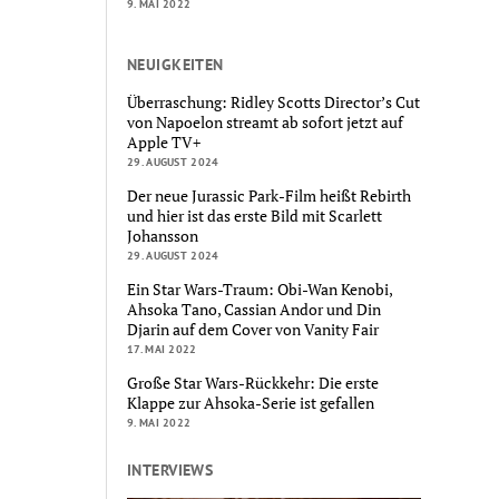
9. MAI 2022
NEUIGKEITEN
Überraschung: Ridley Scotts Director’s Cut
von Napoelon streamt ab sofort jetzt auf
Apple TV+
29. AUGUST 2024
Der neue Jurassic Park-Film heißt Rebirth
und hier ist das erste Bild mit Scarlett
Johansson
29. AUGUST 2024
Ein Star Wars-Traum: Obi-Wan Kenobi,
Ahsoka Tano, Cassian Andor und Din
Djarin auf dem Cover von Vanity Fair
17. MAI 2022
Große Star Wars-Rückkehr: Die erste
Klappe zur Ahsoka-Serie ist gefallen
9. MAI 2022
INTERVIEWS