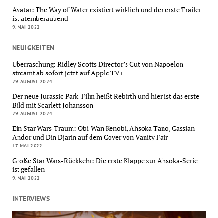
Avatar: The Way of Water existiert wirklich und der erste Trailer
ist atemberaubend
9. MAI 2022
NEUIGKEITEN
Überraschung: Ridley Scotts Director’s Cut von Napoelon
streamt ab sofort jetzt auf Apple TV+
29. AUGUST 2024
Der neue Jurassic Park-Film heißt Rebirth und hier ist das erste
Bild mit Scarlett Johansson
29. AUGUST 2024
Ein Star Wars-Traum: Obi-Wan Kenobi, Ahsoka Tano, Cassian
Andor und Din Djarin auf dem Cover von Vanity Fair
17. MAI 2022
Große Star Wars-Rückkehr: Die erste Klappe zur Ahsoka-Serie
ist gefallen
9. MAI 2022
INTERVIEWS