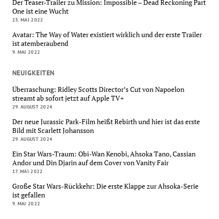
Der Teaser-Trailer zu Mission: Impossible – Dead Reckoning Part
One ist eine Wucht
23. MAI 2022
Avatar: The Way of Water existiert wirklich und der erste Trailer
ist atemberaubend
9. MAI 2022
NEUIGKEITEN
Überraschung: Ridley Scotts Director’s Cut von Napoelon
streamt ab sofort jetzt auf Apple TV+
29. AUGUST 2024
Der neue Jurassic Park-Film heißt Rebirth und hier ist das erste
Bild mit Scarlett Johansson
29. AUGUST 2024
Ein Star Wars-Traum: Obi-Wan Kenobi, Ahsoka Tano, Cassian
Andor und Din Djarin auf dem Cover von Vanity Fair
17. MAI 2022
Große Star Wars-Rückkehr: Die erste Klappe zur Ahsoka-Serie
ist gefallen
9. MAI 2022