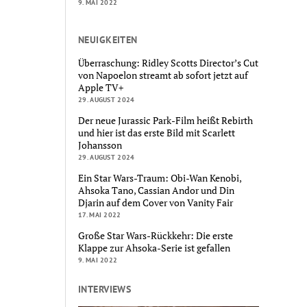
9. MAI 2022
NEUIGKEITEN
Überraschung: Ridley Scotts Director’s Cut
von Napoelon streamt ab sofort jetzt auf
Apple TV+
29. AUGUST 2024
Der neue Jurassic Park-Film heißt Rebirth
und hier ist das erste Bild mit Scarlett
Johansson
29. AUGUST 2024
Ein Star Wars-Traum: Obi-Wan Kenobi,
Ahsoka Tano, Cassian Andor und Din
Djarin auf dem Cover von Vanity Fair
17. MAI 2022
Große Star Wars-Rückkehr: Die erste
Klappe zur Ahsoka-Serie ist gefallen
9. MAI 2022
INTERVIEWS