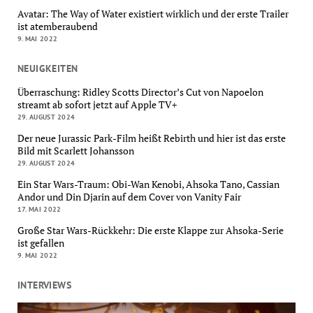
Avatar: The Way of Water existiert wirklich und der erste Trailer
ist atemberaubend
9. MAI 2022
NEUIGKEITEN
Überraschung: Ridley Scotts Director’s Cut von Napoelon
streamt ab sofort jetzt auf Apple TV+
29. AUGUST 2024
Der neue Jurassic Park-Film heißt Rebirth und hier ist das erste
Bild mit Scarlett Johansson
29. AUGUST 2024
Ein Star Wars-Traum: Obi-Wan Kenobi, Ahsoka Tano, Cassian
Andor und Din Djarin auf dem Cover von Vanity Fair
17. MAI 2022
Große Star Wars-Rückkehr: Die erste Klappe zur Ahsoka-Serie
ist gefallen
9. MAI 2022
INTERVIEWS