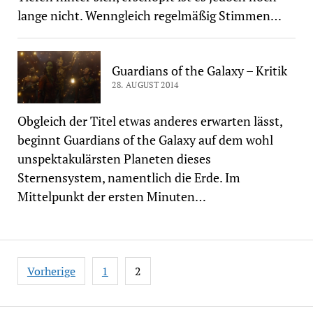
lange nicht. Wenngleich regelmäßig Stimmen…
Guardians of the Galaxy – Kritik
28. AUGUST 2014
Obgleich der Titel etwas anderes erwarten lässt,
beginnt Guardians of the Galaxy auf dem wohl
unspektakulärsten Planeten dieses
Sternensystem, namentlich die Erde. Im
Mittelpunkt der ersten Minuten…
Seitennummerierung
Vorherige
1
2
der
Beiträge