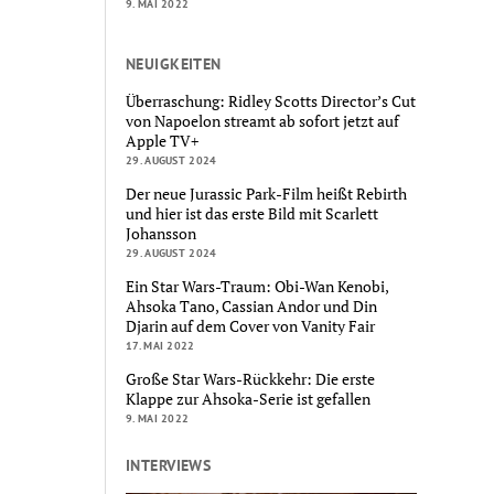
9. MAI 2022
NEUIGKEITEN
Überraschung: Ridley Scotts Director’s Cut
von Napoelon streamt ab sofort jetzt auf
Apple TV+
29. AUGUST 2024
Der neue Jurassic Park-Film heißt Rebirth
und hier ist das erste Bild mit Scarlett
Johansson
29. AUGUST 2024
Ein Star Wars-Traum: Obi-Wan Kenobi,
Ahsoka Tano, Cassian Andor und Din
Djarin auf dem Cover von Vanity Fair
17. MAI 2022
Große Star Wars-Rückkehr: Die erste
Klappe zur Ahsoka-Serie ist gefallen
9. MAI 2022
INTERVIEWS