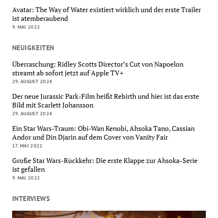
Avatar: The Way of Water existiert wirklich und der erste Trailer
ist atemberaubend
9. MAI 2022
NEUIGKEITEN
Überraschung: Ridley Scotts Director’s Cut von Napoelon
streamt ab sofort jetzt auf Apple TV+
29. AUGUST 2024
Der neue Jurassic Park-Film heißt Rebirth und hier ist das erste
Bild mit Scarlett Johansson
29. AUGUST 2024
Ein Star Wars-Traum: Obi-Wan Kenobi, Ahsoka Tano, Cassian
Andor und Din Djarin auf dem Cover von Vanity Fair
17. MAI 2022
Große Star Wars-Rückkehr: Die erste Klappe zur Ahsoka-Serie
ist gefallen
9. MAI 2022
INTERVIEWS