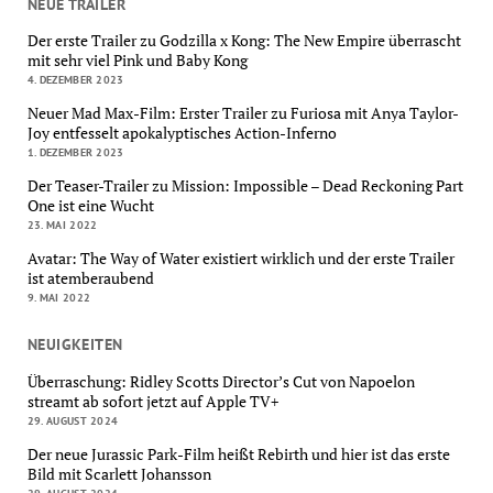
NEUE TRAILER
Der erste Trailer zu Godzilla x Kong: The New Empire überrascht
mit sehr viel Pink und Baby Kong
4. DEZEMBER 2023
Neuer Mad Max-Film: Erster Trailer zu Furiosa mit Anya Taylor-
Joy entfesselt apokalyptisches Action-Inferno
1. DEZEMBER 2023
Der Teaser-Trailer zu Mission: Impossible – Dead Reckoning Part
One ist eine Wucht
23. MAI 2022
Avatar: The Way of Water existiert wirklich und der erste Trailer
ist atemberaubend
9. MAI 2022
NEUIGKEITEN
Überraschung: Ridley Scotts Director’s Cut von Napoelon
streamt ab sofort jetzt auf Apple TV+
29. AUGUST 2024
Der neue Jurassic Park-Film heißt Rebirth und hier ist das erste
Bild mit Scarlett Johansson