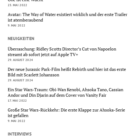
23. MAI 2022
Avatar: The Way of Water existiert wirklich und der erste Trailer
ist atemberaubend
9. MAI 2022
NEUIGKEITEN
Überraschung: Ridley Scotts Director’s Cut von Napoelon
streamt ab sofort jetzt auf Apple TV+
29. AUGUST 2024
Der neue Jurassic Park-Film heißt Rebirth und hier ist das erste
Bild mit Scarlett Johansson
29. AUGUST 2024
Ein Star Wars-Traum: Obi-Wan Kenobi, Ahsoka Tano, Cassian
Andor und Din Djarin auf dem Cover von Vanity Fair
17. MAI 2022
Große Star Wars-Rückkehr: Die erste Klappe zur Ahsoka-Serie
ist gefallen
9. MAI 2022
INTERVIEWS