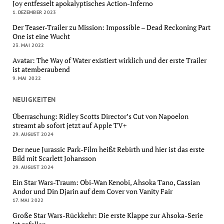
Joy entfesselt apokalyptisches Action-Inferno
1. DEZEMBER 2023
Der Teaser-Trailer zu Mission: Impossible – Dead Reckoning Part
One ist eine Wucht
23. MAI 2022
Avatar: The Way of Water existiert wirklich und der erste Trailer
ist atemberaubend
9. MAI 2022
NEUIGKEITEN
Überraschung: Ridley Scotts Director’s Cut von Napoelon
streamt ab sofort jetzt auf Apple TV+
29. AUGUST 2024
Der neue Jurassic Park-Film heißt Rebirth und hier ist das erste
Bild mit Scarlett Johansson
29. AUGUST 2024
Ein Star Wars-Traum: Obi-Wan Kenobi, Ahsoka Tano, Cassian
Andor und Din Djarin auf dem Cover von Vanity Fair
17. MAI 2022
Große Star Wars-Rückkehr: Die erste Klappe zur Ahsoka-Serie