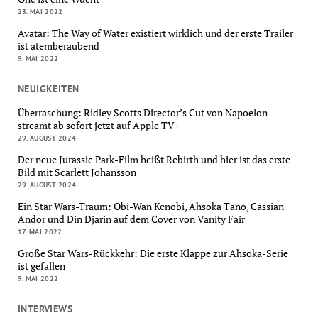
23. MAI 2022
Avatar: The Way of Water existiert wirklich und der erste Trailer
ist atemberaubend
9. MAI 2022
NEUIGKEITEN
Überraschung: Ridley Scotts Director’s Cut von Napoelon
streamt ab sofort jetzt auf Apple TV+
29. AUGUST 2024
Der neue Jurassic Park-Film heißt Rebirth und hier ist das erste
Bild mit Scarlett Johansson
29. AUGUST 2024
Ein Star Wars-Traum: Obi-Wan Kenobi, Ahsoka Tano, Cassian
Andor und Din Djarin auf dem Cover von Vanity Fair
17. MAI 2022
Große Star Wars-Rückkehr: Die erste Klappe zur Ahsoka-Serie
ist gefallen
9. MAI 2022
INTERVIEWS