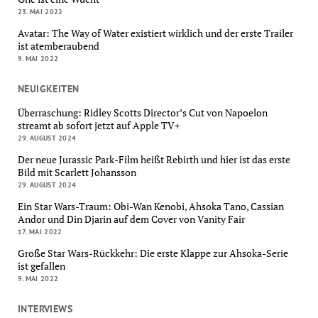
23. MAI 2022
Avatar: The Way of Water existiert wirklich und der erste Trailer
ist atemberaubend
9. MAI 2022
NEUIGKEITEN
Überraschung: Ridley Scotts Director’s Cut von Napoelon
streamt ab sofort jetzt auf Apple TV+
29. AUGUST 2024
Der neue Jurassic Park-Film heißt Rebirth und hier ist das erste
Bild mit Scarlett Johansson
29. AUGUST 2024
Ein Star Wars-Traum: Obi-Wan Kenobi, Ahsoka Tano, Cassian
Andor und Din Djarin auf dem Cover von Vanity Fair
17. MAI 2022
Große Star Wars-Rückkehr: Die erste Klappe zur Ahsoka-Serie
ist gefallen
9. MAI 2022
INTERVIEWS