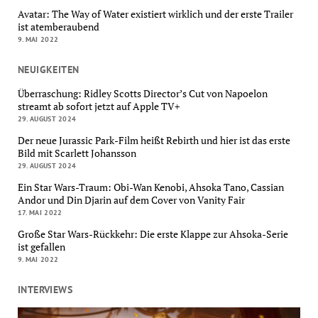
Avatar: The Way of Water existiert wirklich und der erste Trailer
ist atemberaubend
9. MAI 2022
NEUIGKEITEN
Überraschung: Ridley Scotts Director’s Cut von Napoelon
streamt ab sofort jetzt auf Apple TV+
29. AUGUST 2024
Der neue Jurassic Park-Film heißt Rebirth und hier ist das erste
Bild mit Scarlett Johansson
29. AUGUST 2024
Ein Star Wars-Traum: Obi-Wan Kenobi, Ahsoka Tano, Cassian
Andor und Din Djarin auf dem Cover von Vanity Fair
17. MAI 2022
Große Star Wars-Rückkehr: Die erste Klappe zur Ahsoka-Serie
ist gefallen
9. MAI 2022
INTERVIEWS