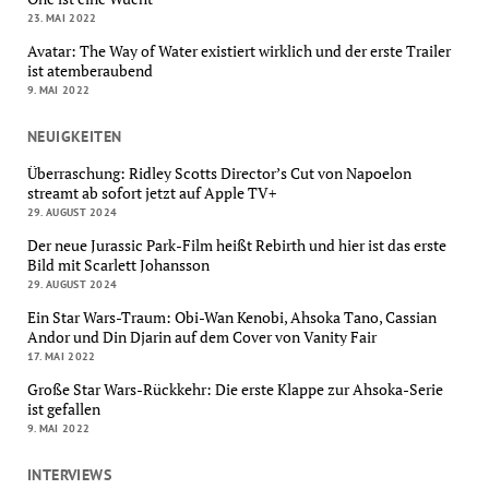
23. MAI 2022
Avatar: The Way of Water existiert wirklich und der erste Trailer
ist atemberaubend
9. MAI 2022
NEUIGKEITEN
Überraschung: Ridley Scotts Director’s Cut von Napoelon
streamt ab sofort jetzt auf Apple TV+
29. AUGUST 2024
Der neue Jurassic Park-Film heißt Rebirth und hier ist das erste
Bild mit Scarlett Johansson
29. AUGUST 2024
Ein Star Wars-Traum: Obi-Wan Kenobi, Ahsoka Tano, Cassian
Andor und Din Djarin auf dem Cover von Vanity Fair
17. MAI 2022
Große Star Wars-Rückkehr: Die erste Klappe zur Ahsoka-Serie
ist gefallen
9. MAI 2022
INTERVIEWS