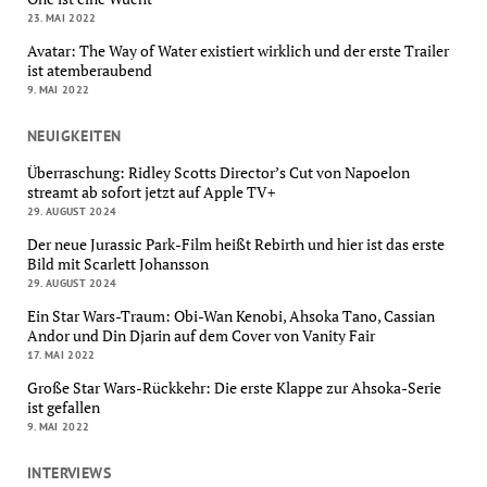
23. MAI 2022
Avatar: The Way of Water existiert wirklich und der erste Trailer
ist atemberaubend
9. MAI 2022
NEUIGKEITEN
Überraschung: Ridley Scotts Director’s Cut von Napoelon
streamt ab sofort jetzt auf Apple TV+
29. AUGUST 2024
Der neue Jurassic Park-Film heißt Rebirth und hier ist das erste
Bild mit Scarlett Johansson
29. AUGUST 2024
Ein Star Wars-Traum: Obi-Wan Kenobi, Ahsoka Tano, Cassian
Andor und Din Djarin auf dem Cover von Vanity Fair
17. MAI 2022
Große Star Wars-Rückkehr: Die erste Klappe zur Ahsoka-Serie
ist gefallen
9. MAI 2022
INTERVIEWS