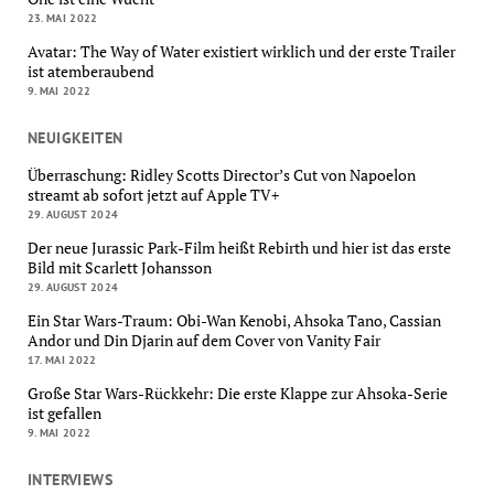
23. MAI 2022
Avatar: The Way of Water existiert wirklich und der erste Trailer
ist atemberaubend
9. MAI 2022
NEUIGKEITEN
Überraschung: Ridley Scotts Director’s Cut von Napoelon
streamt ab sofort jetzt auf Apple TV+
29. AUGUST 2024
Der neue Jurassic Park-Film heißt Rebirth und hier ist das erste
Bild mit Scarlett Johansson
29. AUGUST 2024
Ein Star Wars-Traum: Obi-Wan Kenobi, Ahsoka Tano, Cassian
Andor und Din Djarin auf dem Cover von Vanity Fair
17. MAI 2022
Große Star Wars-Rückkehr: Die erste Klappe zur Ahsoka-Serie
ist gefallen
9. MAI 2022
INTERVIEWS