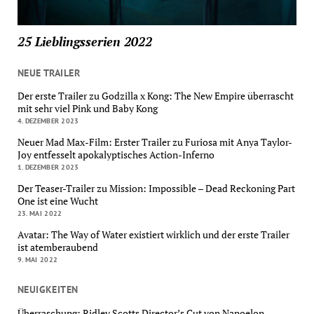
25 Lieblingsserien 2022
NEUE TRAILER
Der erste Trailer zu Godzilla x Kong: The New Empire überrascht
mit sehr viel Pink und Baby Kong
4. DEZEMBER 2023
Neuer Mad Max-Film: Erster Trailer zu Furiosa mit Anya Taylor-
Joy entfesselt apokalyptisches Action-Inferno
1. DEZEMBER 2023
Der Teaser-Trailer zu Mission: Impossible – Dead Reckoning Part
One ist eine Wucht
23. MAI 2022
Avatar: The Way of Water existiert wirklich und der erste Trailer
ist atemberaubend
9. MAI 2022
NEUIGKEITEN
Überraschung: Ridley Scotts Director’s Cut von Napoelon