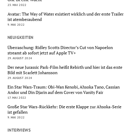
23. MAI 2022
Avatar: The Way of Water existiert wirklich und der erste Trailer
ist atemberaubend
9. MAI 2022
NEUIGKEITEN
Überraschung: Ridley Scotts Director’s Cut von Napoelon
streamt ab sofort jetzt auf Apple TV+
29. AUGUST 2024
Der neue Jurassic Park-Film heißt Rebirth und hier ist das erste
Bild mit Scarlett Johansson
29. AUGUST 2024
Ein Star Wars-Traum: Obi-Wan Kenobi, Ahsoka Tano, Cassian
Andor und Din Djarin auf dem Cover von Vanity Fair
17. MAI 2022
Große Star Wars-Rückkehr: Die erste Klappe zur Ahsoka-Serie
ist gefallen
9. MAI 2022
INTERVIEWS