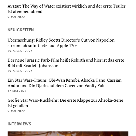
Avatar: The Way of Water existiert wirklich und der erste Trailer
ist atemberaubend
9. MAI 2022
NEUIGKEITEN
Überraschung: Ridley Scotts Director’s Cut von Napoelon
streamt ab sofort jetzt auf Apple TV+
29. AUGUST 2024
Der neue Jurassic Park-Film heißt Rebirth und hier ist das erste
Bild mit Scarlett Johansson
29. AUGUST 2024
Ein Star Wars-Traum: Obi-Wan Kenobi, Ahsoka Tano, Cassian
Andor und Din Djarin auf dem Cover von Vanity Fair
17. MAI 2022
Große Star Wars-Rückkehr: Die erste Klappe zur Ahsoka-Serie
ist gefallen
9. MAI 2022
INTERVIEWS