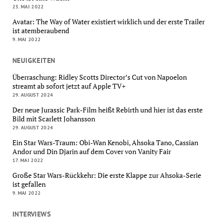
23. MAI 2022
Avatar: The Way of Water existiert wirklich und der erste Trailer
ist atemberaubend
9. MAI 2022
NEUIGKEITEN
Überraschung: Ridley Scotts Director’s Cut von Napoelon
streamt ab sofort jetzt auf Apple TV+
29. AUGUST 2024
Der neue Jurassic Park-Film heißt Rebirth und hier ist das erste
Bild mit Scarlett Johansson
29. AUGUST 2024
Ein Star Wars-Traum: Obi-Wan Kenobi, Ahsoka Tano, Cassian
Andor und Din Djarin auf dem Cover von Vanity Fair
17. MAI 2022
Große Star Wars-Rückkehr: Die erste Klappe zur Ahsoka-Serie
ist gefallen
9. MAI 2022
INTERVIEWS