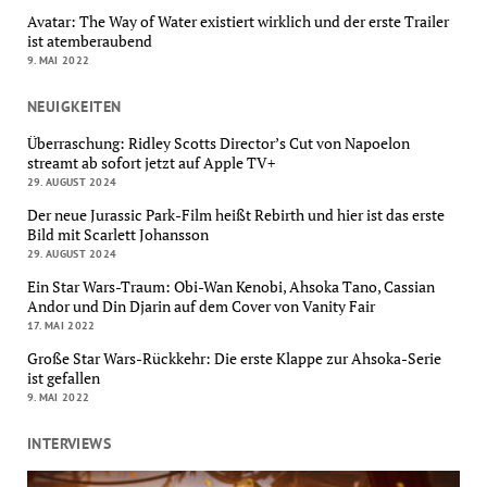
Avatar: The Way of Water existiert wirklich und der erste Trailer
ist atemberaubend
9. MAI 2022
NEUIGKEITEN
Überraschung: Ridley Scotts Director’s Cut von Napoelon
streamt ab sofort jetzt auf Apple TV+
29. AUGUST 2024
Der neue Jurassic Park-Film heißt Rebirth und hier ist das erste
Bild mit Scarlett Johansson
29. AUGUST 2024
Ein Star Wars-Traum: Obi-Wan Kenobi, Ahsoka Tano, Cassian
Andor und Din Djarin auf dem Cover von Vanity Fair
17. MAI 2022
Große Star Wars-Rückkehr: Die erste Klappe zur Ahsoka-Serie
ist gefallen
9. MAI 2022
INTERVIEWS