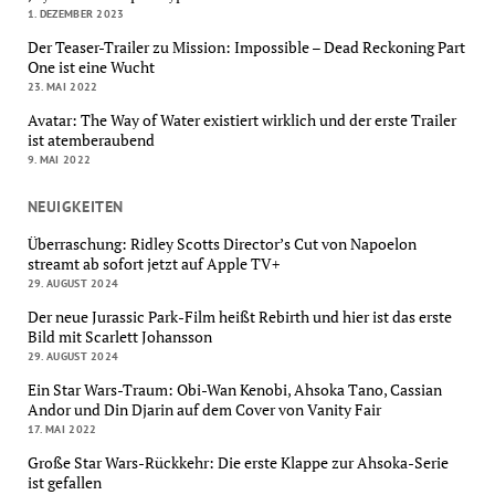
1. DEZEMBER 2023
Der Teaser-Trailer zu Mission: Impossible – Dead Reckoning Part
One ist eine Wucht
23. MAI 2022
Avatar: The Way of Water existiert wirklich und der erste Trailer
ist atemberaubend
9. MAI 2022
NEUIGKEITEN
Überraschung: Ridley Scotts Director’s Cut von Napoelon
streamt ab sofort jetzt auf Apple TV+
29. AUGUST 2024
Der neue Jurassic Park-Film heißt Rebirth und hier ist das erste
Bild mit Scarlett Johansson
29. AUGUST 2024
Ein Star Wars-Traum: Obi-Wan Kenobi, Ahsoka Tano, Cassian
Andor und Din Djarin auf dem Cover von Vanity Fair
17. MAI 2022
Große Star Wars-Rückkehr: Die erste Klappe zur Ahsoka-Serie
ist gefallen