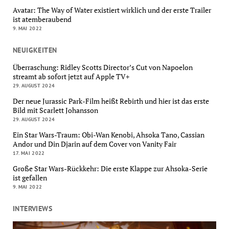
Avatar: The Way of Water existiert wirklich und der erste Trailer
ist atemberaubend
9. MAI 2022
NEUIGKEITEN
Überraschung: Ridley Scotts Director’s Cut von Napoelon
streamt ab sofort jetzt auf Apple TV+
29. AUGUST 2024
Der neue Jurassic Park-Film heißt Rebirth und hier ist das erste
Bild mit Scarlett Johansson
29. AUGUST 2024
Ein Star Wars-Traum: Obi-Wan Kenobi, Ahsoka Tano, Cassian
Andor und Din Djarin auf dem Cover von Vanity Fair
17. MAI 2022
Große Star Wars-Rückkehr: Die erste Klappe zur Ahsoka-Serie
ist gefallen
9. MAI 2022
INTERVIEWS