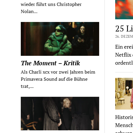
wieder führt uns Christopher
Nolan...
25 L
26. DEZEM
Ein ere
Netflix
The Moment – Kritik
ordentl
Als Charli xcx vor zwei Jahren beim
Primavera Sound auf die Bühne
trat,...
Histori
Mensche