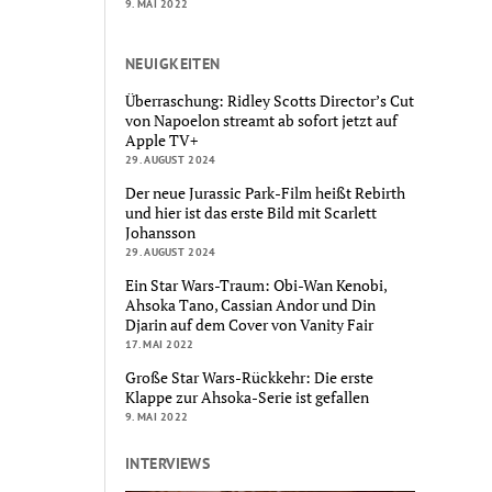
9. MAI 2022
NEUIGKEITEN
Überraschung: Ridley Scotts Director’s Cut
von Napoelon streamt ab sofort jetzt auf
Apple TV+
29. AUGUST 2024
Der neue Jurassic Park-Film heißt Rebirth
und hier ist das erste Bild mit Scarlett
Johansson
29. AUGUST 2024
Ein Star Wars-Traum: Obi-Wan Kenobi,
Ahsoka Tano, Cassian Andor und Din
Djarin auf dem Cover von Vanity Fair
17. MAI 2022
Große Star Wars-Rückkehr: Die erste
Klappe zur Ahsoka-Serie ist gefallen
9. MAI 2022
INTERVIEWS