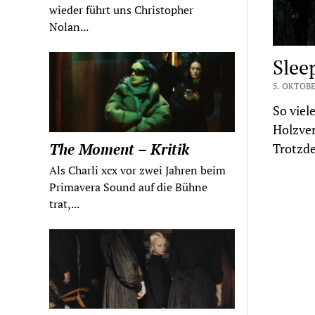
wieder führt uns Christopher
Nolan...
Slee
5. OKTOBE
So viel
Holzver
The Moment – Kritik
Trotzde
Als Charli xcx vor zwei Jahren beim
Primavera Sound auf die Bühne
trat,...