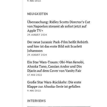
9. MAI 2022
NEUIGKEITEN
Überraschung: Ridley Scotts Director’s Cut
von Napoelon streamt ab sofort jetzt auf
Apple TV+
29. AUGUST 2024
Der neue Jurassic Park-Film heißt Rebirth
und hier ist das erste Bild mit Scarlett
Johansson
29. AUGUST 2024
Ein Star Wars-Traum: Obi-Wan Kenobi,
Ahsoka Tano, Cassian Andor und Din
Djarin auf dem Cover von Vanity Fair
17. MAI 2022
Große Star Wars-Rückkehr: Die erste
Klappe zur Ahsoka-Serie ist gefallen
9. MAI 2022
INTERVIEWS